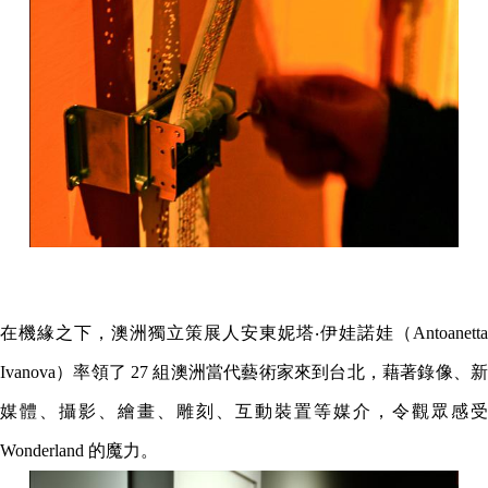
在機緣之下，澳洲獨立策展人安東妮塔‧伊娃諾娃（Antoanetta
Ivanova）率領了 27
組澳洲當代藝術家來到台北，藉著錄像、
媒體、攝影、繪畫、雕刻、互動裝置等媒介，令觀眾感受
Wonderland 的魔力。