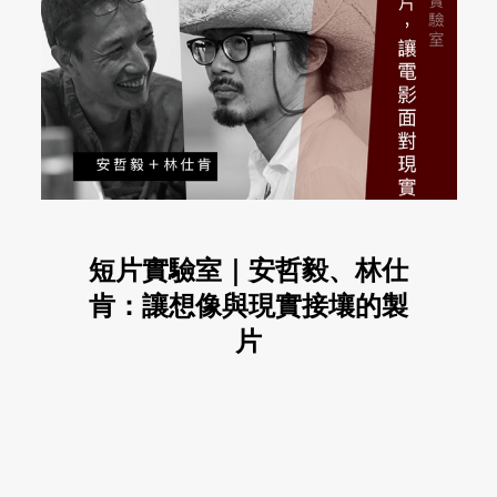
短片實驗室｜安哲毅、林仕
肯：讓想像與現實接壤的製
片