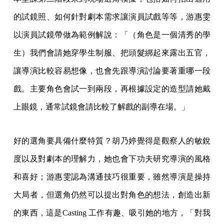
的試鏡照、如何針對劇本需求讓演員試戲等等，游惠雯
以演員試鏡帶做為範例解說：「（角色是一個清秀的學
生）我們會請她穿學生制服、把頭髮綁起來露出五官，
讓導演比較容易想像，也會先跟導演討論要著重哪一段
戲。主要角色會試一到兩段，再根據設定的造型請她戴
上眼鏡，通常試鏡會請比較了解戲的副導在場。」
好的選角要具備什麼特質？胡乃婷覺得是觀察人的敏銳
度以及對劇本的理解力，她也會下功夫研究導演的風格
和喜好；游惠雯認為溝通技巧很重要，雖然導演是操持
大局者，但選角仍然可以提出對角色的想法，創造出新
的東西，這是Casting 工作有趣、吸引她的地方，「對我