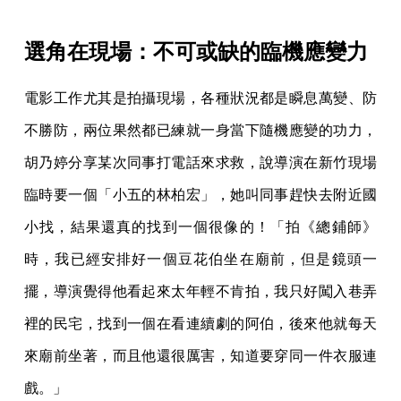
選角在現場：不可或缺的臨機應變力
電影工作尤其是拍攝現場，各種狀況都是瞬息萬變、防
不勝防，兩位果然都已練就一身當下隨機應變的功力，
胡乃婷分享某次同事打電話來求救，說導演在新竹現場
臨時要一個「小五的林柏宏」，她叫同事趕快去附近國
小找，結果還真的找到一個很像的！「拍《總鋪師》
時，我已經安排好一個豆花伯坐在廟前，但是鏡頭一
擺，導演覺得他看起來太年輕不肯拍，我只好闖入巷弄
裡的民宅，找到一個在看連續劇的阿伯，後來他就每天
來廟前坐著，而且他還很厲害，知道要穿同一件衣服連
戲。」