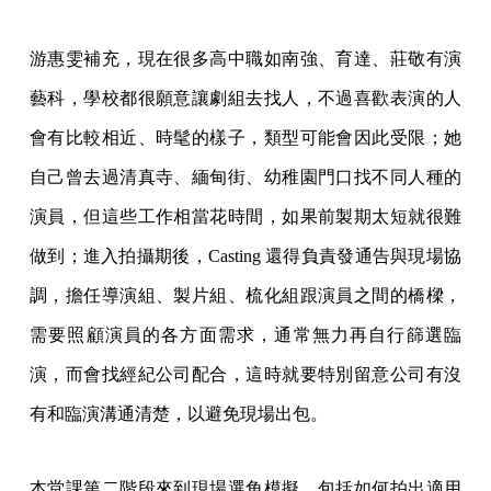
游惠雯補充，現在很多高中職如南強、育達、莊敬有演
藝科，學校都很願意讓劇組去找人，不過喜歡表演的人
會有比較相近、時髦的樣子，類型可能會因此受限；她
自己曾去過清真寺、緬甸街、幼稚園門口找不同人種的
演員，但這些工作相當花時間，如果前製期太短就很難
做到；進入拍攝期後，Casting 還得負責發通告與現場協
調，擔任導演組、製片組、梳化組跟演員之間的橋樑，
需要照顧演員的各方面需求，通常無力再自行篩選臨
演，而會找經紀公司配合，這時就要特別留意公司有沒
有和臨演溝通清楚，以避免現場出包。
本堂課第二階段來到現場選角模擬，包括如何拍出適用