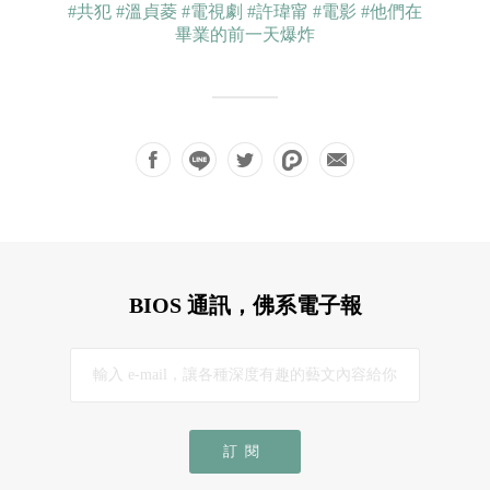
#共犯
#溫貞菱
#電視劇
#許瑋甯
#電影
#他們在
畢業的前一天爆炸
BIOS 通訊，佛系電子報
訂閱