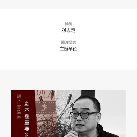
撰稿
孫志熙
圖片提供
主辦單位