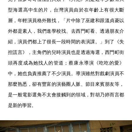
型海選高中生的片，台灣演員由於在年齡上有很大斷
層，年輕演員格外難找，「片中除了巫建和跟溫貞菱以
外都是素人，我們進學校找、去西門町看、透過朋友介
紹，演員們都上了很長一段時間的表演課。」到了《失
控謊言》，主角們的兒時演員也是透過海選，西門町街
頭再度成為她找人的管道；蔡康永導演《吃吃的愛》
中，她也負責推薦了不少演員。導演雖然對戲劇演員不
那麼熟悉，卻有豐富的演藝圈人脈、節目來賓朋友等，
是一般電影選角不太會接觸到的領域，對胡乃婷而言都
是新的學習。