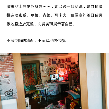
臉拼貼上無尾熊身體⋯⋯，她出過一款貼紙，是自拍臉
拼進哈密瓜、草莓、青菜、可卡犬。租屋處的牆日積月
累地趨近於完整，向吳美琪展示著自己。
不留空隙的牆面，不留餘地的佔領。