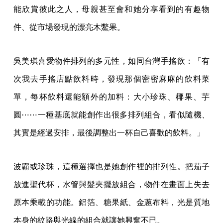
能欣賞彼此之人，母親甚至會和她分享看到的有趣物
件、從市場發現的漂亮木鱉果。
吳美琪喜愛物件排列的多元性，如同台灣手搖飲：「有
次我去手搖店點飲料時，發現那個密密麻麻的飲料菜
單，每杯飲料還能額外的加料：大小珍珠、椰果、芋
圓⋯⋯一種基底就能創作出很多排列組合，看似隨機、
其實是經過安排，最後調整出一杯自己喜歡的飲料。」
波霸或珍珠，這種選擇也是她創作裡的排列性。把茄子
放進聖代杯，水管與髮夾擺放組合，物件在畫面上失去
原本乘載的功能。鋁箔、糖果紙、金蔥布料，光是質地
本身的紋路與光線的組合就讓她興奮不已。