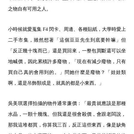
之物自有可用之人。
小時候就愛蒐集 F4 閃卡、周邊、各種貼紙，大學時愛上
二手市集，雖然想著「這個豆豆先生到底要幹嘛」但
「反正幾十塊而已」還是買回來，一整包買斷還可以坐
地喊價，因此累積許多廢物，「現在有減少廢物，只有
買自己真的會用到的。」問她什麼是廢物？「娃娃類
啊，還是吊飾類或是，就真的都是小東西。」
吳美琪選擇拍攝的物件通常廉價：「最貴就應該是那種
水晶，一顆十幾塊。但我還是很會殺價，會跟老闆說，
那我這堆都買，你算我三百，反正這些東西，像是缺角