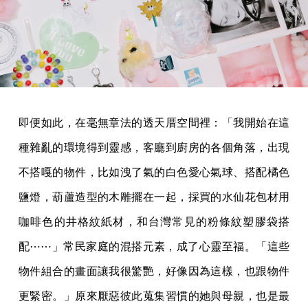
即便如此，在毫無章法的透天厝空間裡：「我開始在這
種雜亂的環境得到靈感，客廳到廚房的各個角落，出現
不搭嘎的物件，比如洩了氣的白色愛心氣球、搭配橘色
鹽燈，葫蘆造型的木雕擺在一起，採買的水仙花包材用
咖啡色的井格紋紙材，和台灣常見的粉條紋塑膠袋搭
配⋯⋯」常民家庭的混搭元素，成了心靈至福。「這些
物件組合的畫面讓我很驚艷，好像因為這樣，也跟物件
更緊密。」原來厭惡彼此蒐集習慣的她與母親，也是最