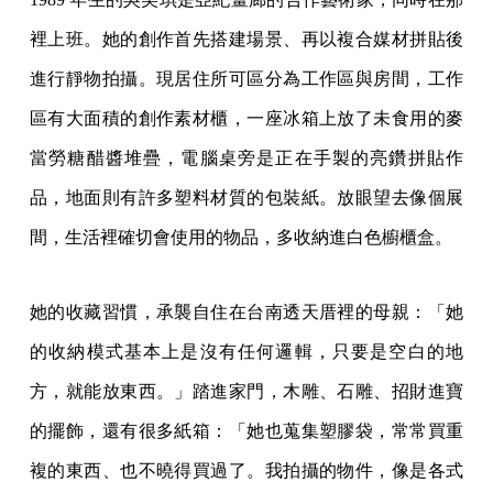
裡上班。她的創作首先搭建場景、再以複合媒材拼貼後
進行靜物拍攝。現居住所可區分為工作區與房間，工作
區有大面積的創作素材櫃，一座冰箱上放了未食用的麥
當勞糖醋醬堆疊，電腦桌旁是正在手製的亮鑽拼貼作
品，地面則有許多塑料材質的包裝紙。放眼望去像個展
間，生活裡確切會使用的物品，多收納進白色櫥櫃盒。
她的收藏習慣，承襲自住在台南透天厝裡的母親：「她
的收納模式基本上是沒有任何邏輯，只要是空白的地
方，就能放東西。」踏進家門，木雕、石雕、招財進寶
的擺飾，還有很多紙箱：「她也蒐集塑膠袋，常常買重
複的東西、也不曉得買過了。我拍攝的物件，像是各式