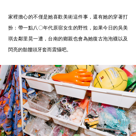
家裡擔心的不僅是她喜歡美術這件事，還有她的穿著打
扮：帶一點八〇年代原宿女生的野性，如果今日的吳美
琪去鄰里晃一遭，台南的鄉親也會為她復古泡泡襪以及
閃亮的骷髏頭牙套而震懾吧。