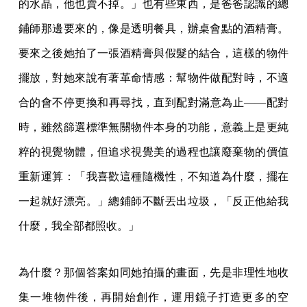
的水晶，他也賣不掉。」也有些東西，是爸爸認識的總
鋪師那邊要來的，像是透明餐具，辦桌會點的酒精膏。
要來之後她拍了一張酒精膏與假髮的結合，這樣的物件
擺放，對她來說有著革命情感：幫物件做配對時，不適
合的會不停更換和再尋找，直到配對滿意為止——配對
時，雖然篩選標準無關物件本身的功能，意義上是更純
粹的視覺物體，但追求視覺美的過程也讓廢棄物的價值
重新運算：「我喜歡這種隨機性，不知道為什麼，擺在
一起就好漂亮。」總鋪師不斷丟出垃圾，「反正他給我
什麼，我全部都照收。」
為什麼？那個答案如同她拍攝的畫面，先是非理性地收
集一堆物件後，再開始創作，運用鏡子打造更多的空