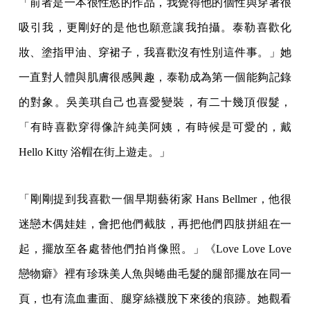
「前者是一本很性慾的作品，我覺得他的個性與穿著很
吸引我，更剛好的是他也願意讓我拍攝。泰勒喜歡化
妝、塗指甲油、穿裙子，我喜歡沒有性別這件事。」她
一直對人體與肌膚很感興趣，泰勒成為第一個能夠記錄
的對象。吳美琪自己也喜愛變裝，有二十幾頂假髮，
「有時喜歡穿得像許純美阿姨，有時候是可愛的，戴
Hello Kitty 浴帽在街上遊走。」
「剛剛提到我喜歡一個早期藝術家 Hans Bellmer，他很
迷戀木偶娃娃，會把他們截肢，再把他們四肢拼組在一
起，擺放至各處替他們拍肖像照。」《Love Love Love
戀物癖》裡有珍珠美人魚與蜷曲毛髮的腿部擺放在同一
頁，也有流血畫面、腿穿絲襪脫下來後的痕跡。她觀看