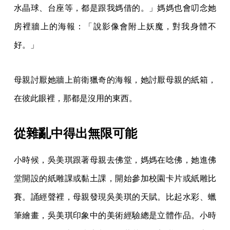
水晶球、台座等，都是跟我媽借的。」媽媽也會叨念她
房裡牆上的海報：「說影像會附上妖魔，對我身體不
好。」
母親討厭她牆上前衛獵奇的海報，她討厭母親的紙箱，
在彼此眼裡，那都是沒用的東西。
從雜亂中得出無限可能
小時候，吳美琪跟著母親去佛堂，媽媽在唸佛，她進佛
堂開設的紙雕課或黏土課，開始參加校園卡片或紙雕比
賽。誦經聲裡，母親發現吳美琪的天賦。比起水彩、蠟
筆繪畫，吳美琪印象中的美術經驗總是立體作品。小時