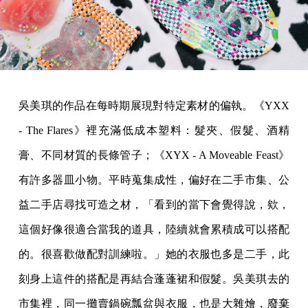
吳美琪的作品在每時期展現對特定素材的偏執。《YXX
- The Flares》裡充滿低成本塑料：髮夾、假髮、酒精
膏、不同材質的長條管子；《XYX - A Moveable Feast》
有許多器皿小物。平時蒐集成性，偏好在二手市集、公
益二手店尋找可造之材，「看到的當下會覺得說，欸，
這個好像很適合當我的道具，陸續就會累積成可以搭配
的。很喜歡做配對訓練啦。」她的衣服也多是二手，此
刻身上這件的搭配是再結合蓬蓬裙和假髮。吳美琪去的
市集裡，同一攤賣鍋碗瓢盆與衣服，也是大雜燴，廢棄