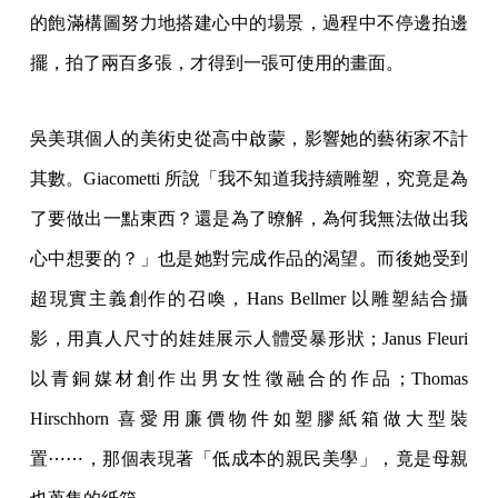
的飽滿構圖努力地搭建心中的場景，過程中不停邊拍邊
擺，拍了兩百多張，才得到一張可使用的畫面。
吳美琪個人的美術史從高中啟蒙，影響她的藝術家不計
其數。Giacometti 所說「我不知道我持續雕塑，究竟是為
了要做出一點東西？還是為了暸解，為何我無法做出我
心中想要的？」也是她對完成作品的渴望。而後她受到
超現實主義創作的召喚，Hans Bellmer 以雕塑結合攝
影，用真人尺寸的娃娃展示人體受暴形狀；Janus Fleuri
以青銅媒材創作出男女性徵融合的作品；Thomas
Hirschhorn 喜愛用廉價物件如塑膠紙箱做大型裝
置⋯⋯，那個表現著「低成本的親民美學」，竟是母親