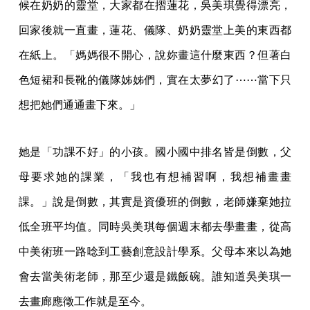
候在奶奶的靈堂，大家都在摺蓮花，吳美琪覺得漂亮，
回家後就一直畫，蓮花、儀隊、奶奶靈堂上美的東西都
在紙上。「媽媽很不開心，說妳畫這什麼東西？但著白
色短裙和長靴的儀隊姊姊們，實在太夢幻了⋯⋯當下只
想把她們通通畫下來。」
她是「功課不好」的小孩。國小國中排名皆是倒數，父
母要求她的課業，「我也有想補習啊，我想補畫畫
課。」說是倒數，其實是資優班的倒數，老師嫌棄她拉
低全班平均值。同時吳美琪每個週末都去學畫畫，從高
中美術班一路唸到工藝創意設計學系。父母本來以為她
會去當美術老師，那至少還是鐵飯碗。誰知道吳美琪一
去畫廊應徵工作就是至今。