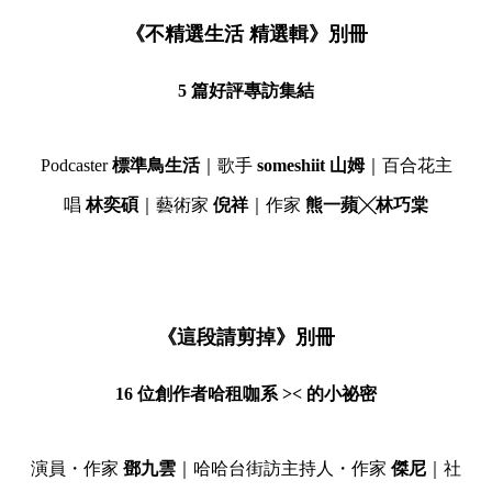
《不精選生活 精選輯》別冊
5 篇好評專訪集結
Podcaster
標準鳥生活
｜歌手
someshiit 山姆
｜百合花主
唱
林奕碩
｜藝術家
倪祥
｜作家
熊一蘋╳林巧棠
《這段請剪掉》別冊
16 位創作者哈租咖系 >< 的小祕密
演員・作家
鄧九雲
｜哈哈台街訪主持人・作家
傑尼
｜社