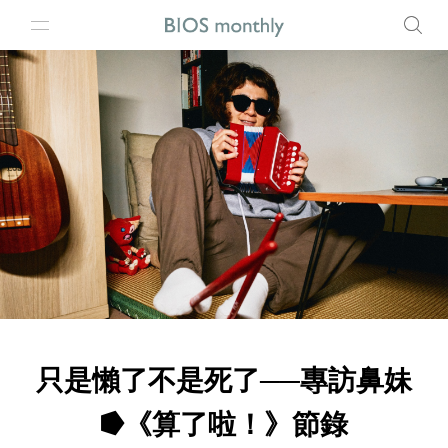
只是懶了不是死了──專訪鼻妹
⭓《算了啦！》節錄