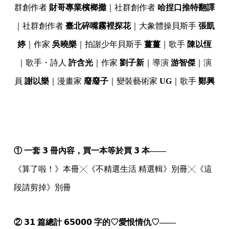
群創作者
財哥專業檳榔攤
｜社群創作者
哈捏口推特翻譯
｜社群創作者
臺北碎嘴霧裡探花
｜大象體操貝斯手
張凱
婷
｜作家
吳曉樂
｜拍謝少年貝斯手
薑薑
｜歌手
陳以恆
｜歌手・詩人
許含光
｜作家
劉子新
｜導演
游智傑
｜演
員
謝以樂
｜漫畫家
廢廢子
｜變裝藝術家
UG
｜歌手
鄭興
① 一套 𝟯 冊內容，買一本等於買 𝟯 本——
《算了啦！》本冊╳《不精選生活 精選輯》別冊╳《這
段請剪掉》別冊
② 𝟯𝟭 篇總計 𝟲𝟱𝟬𝟬𝟬 字的♡愛恨情仇♡——