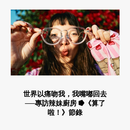
世界以痛吻我，我嘴嘟回去
──專訪辣妹廚房 ⭓《算了
啦！》節錄