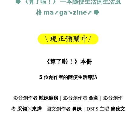
⭓ 《算了啦！》 一本隨便生活的生活風
格
𝗺𝗮➚𝗴𝗮➘𝘇𝗶𝗻𝗲➚
⭓
《算了啦！》本冊
𝟱 位創作者的隨便生活專訪
影音創作者
辣妹廚房
｜影音創作者
金童
｜影音創作
者
采翎╳東燁
｜圖文創作者
鼻妹
｜DSPS 主唱
曾稔文