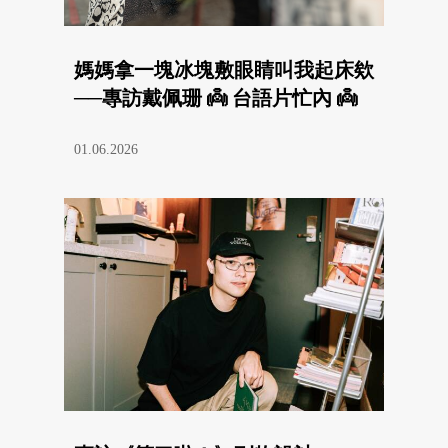
媽媽拿一塊冰塊敷眼睛叫我起床欸
──專訪戴佩珊 👼 台語片忙內 👼
01.06.2026