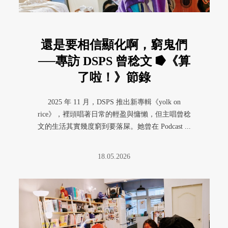
還是要相信顯化啊，窮鬼們
──專訪 DSPS 曾稔文 ⭓《算
了啦！》節錄
2025 年 11 月，DSPS 推出新專輯《yolk on
rice》，裡頭唱著日常的輕盈與慵懶，但主唱曾稔
文的生活其實幾度窮到要落屎。她曾在 Podcast ...
18.05.2026