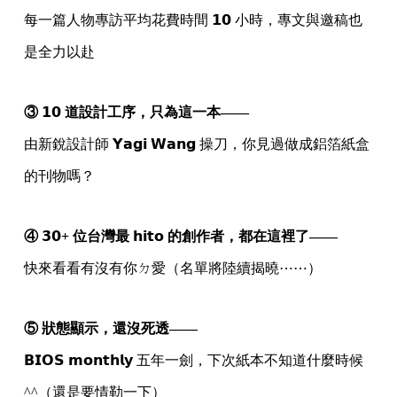
每一篇人物專訪平均花費時間 𝟭𝟬 小時，專文與邀稿也
是全力以赴
③ 𝟭𝟬 道設計工序，只為這一本——
由新銳設計師 𝗬𝗮𝗴𝗶 𝗪𝗮𝗻𝗴 操刀，你見過做成鋁箔紙盒
的刊物嗎？
④ 𝟯𝟬+ 位台灣最 𝗵𝗶𝘁𝗼 的創作者，都在這裡了——
快來看看有沒有你ㄉ愛（名單將陸續揭曉⋯⋯）
⑤ 狀態顯示，還沒死透——
𝗕𝗜𝗢𝗦 𝗺𝗼𝗻𝘁𝗵𝗹𝘆 五年一劍，下次紙本不知道什麼時候
^^（還是要情勒一下）