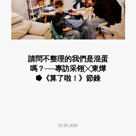
請問不整理的我們是混蛋
嗎？──專訪采翎╳東燁
⭓《算了啦！》節錄
21.05.2026