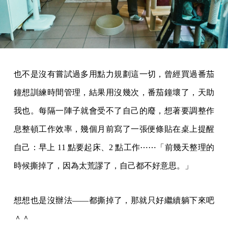
也不是沒有嘗試過多用點力規劃這一切，曾經買過番茄
鐘想訓練時間管理，結果用沒幾次，番茄鐘壞了，天助
我也。每隔一陣子就會受不了自己的廢，想著要調整作
息整頓工作效率，幾個月前寫了一張便條貼在桌上提醒
自己：早上 11 點要起床、2 點工作⋯⋯「前幾天整理的
時候撕掉了，因為太荒謬了，自己都不好意思。」
想想也是沒辦法——都撕掉了，那就只好繼續躺下來吧
＾＾