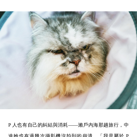
P 人也有自己的糾結與消耗——瀨戶內海那趟旅行，中
途她也有過幾次攝影機沒拍到的崩潰。「我是屬於 P