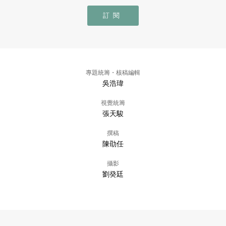
訂閱
專題統籌・核稿編輯
吳浩瑋
視覺統籌
張天駿
撰稿
陳劭任
攝影
劉癸廷