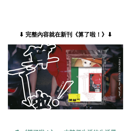
⬇ 完整內容就在新刊《算了啦！》⬇