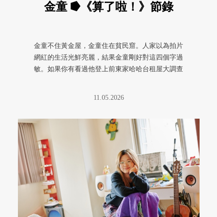
金童 ⭓《算了啦！》節錄
金童不住黃金屋，金童住在貧民窟。人家以為拍片
網紅的生活光鮮亮麗，結果金童剛好對這四個字過
敏。如果你有看過他登上前東家哈哈台租屋大調查
那集，大概還會記得那片壁癌剝 ...
11.05.2026