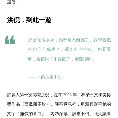
還債。
洪倪，到此一遊
只是吃個水果，誰都別為難誰了。我學西瓜
把自己剖成兩半，露出紅色的心，你看看
呀，喜歡嗎？不喜歡了，別勉強呀。
——〈西瓜甜不甜〉
許多人第一次認識洪倪，是在 2023 年，林榮三文學獎得
獎作品〈西瓜甜不甜〉。評審意見裡，房慧真形容她的
文字「痛快的直白」，內功深厚、讀來不俗。眼尖讀者