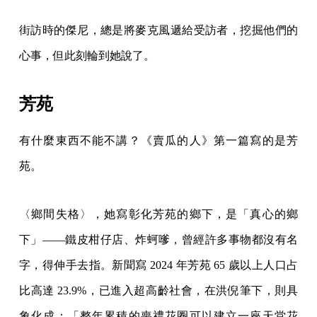
街訪時的傑尼，總是將麥克風遞給受訪者，挖掘他們的
心事，但此刻輪到她說了。
芳苑
有什麼東西不能不講？《賣瓜的人》第一篇寫的是芳
苑。
〈鄉間失格〉，她寫彰化芳苑的鄉下，是「真心的鄉
下」——鐵皮柑仔店、炸蚵嗲，曾經許多事物都沒有名
字，得伸手去指。新聞寫 2024 年芳苑 65 歲以上人口占
比高達 23.9%，已進入超高齡社會，在洪倪筆下，則具
象化成：「整年累積的喪禮花圈可以建立一座天堂花