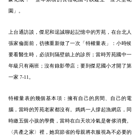
園」。
上台通訪談，傑尼和逞誠聊起記憶中的芳苑，在台北人
張家倫面前，彷彿重新做了一次「特權量表」：小時候
要看醫生時，必須到隔壁鎮上的診所；當時芳苑國中一
年級只有兩班；沒有錄影帶店；要到傑尼國小才開了第
一家 7-11。
特權量表的幾個基本項：擁有自己的房間、自己的電
腦，當時的芳苑老家都沒有。媽媽一人撐起漁網店，同
時繳五個小孩的學費，當時在白天吹冷氣是奢侈消費。
〈共產之家〉裡，她寫節省的母親將衣服視為不必要的