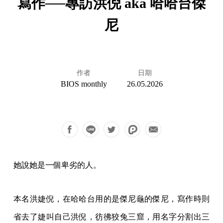
寫作──專訪洪倪 aka 哈哈台傑
尼
作者
日期
BIOS monthly
26.05.2026
她說她是一個卑劣的人。
本名洪婕倪，在哈哈台用的是傑尼龜的傑尼，寫作時則
省去了婕叫自己洪倪，彷彿狡兔三窟，用名字分割出三