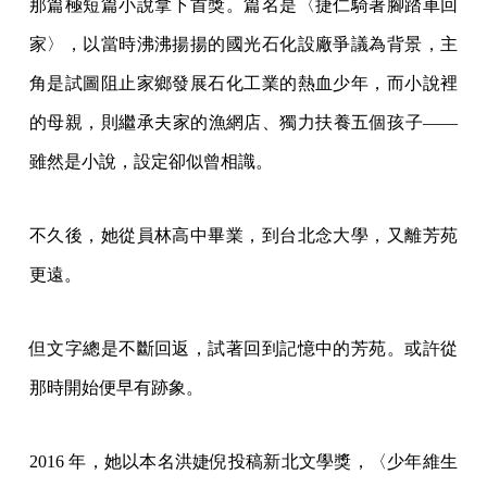
那篇極短篇小說拿下首獎。篇名是〈捷仁騎著腳踏車回
家〉，以當時沸沸揚揚的國光石化設廠爭議為背景，主
角是試圖阻止家鄉發展石化工業的熱血少年，而小說裡
的母親，則繼承夫家的漁網店、獨力扶養五個孩子——
雖然是小說，設定卻似曾相識。
不久後，她從員林高中畢業，到台北念大學，又離芳苑
更遠。
但文字總是不斷回返，試著回到記憶中的芳苑。或許從
那時開始便早有跡象。
2016 年，她以本名洪婕倪投稿新北文學獎，〈少年維生