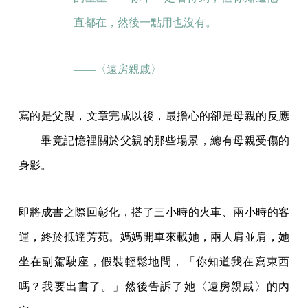
直都在，然後一點用也沒有。
——〈遠房親戚〉
寫的是父親，文章完成以後，最擔心的卻是母親的反應
——畢竟記憶裡關於父親的那些場景，總有母親受傷的
身影。
即將成書之際回彰化，搭了三小時的火車、兩小時的客
運，終於抵達芳苑。媽媽開車來載她，兩人肩並肩，她
坐在副駕駛座，假裝輕鬆地問，「你知道我在寫東西
嗎？我要出書了。」然後告訴了她〈遠房親戚〉的內