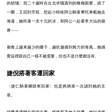
的煩惱〉寫二十歲時在台北求職遇到的種種困窘，繞了
一圈，又回到芳苑，想起小時候阿公騎著摩托車載她去
海邊，她吃著一支十元的冰，和阿公一起看李大仙的廟
會——
廟會上越來越少的攤子，越吹越感到無力的海風，她感
覺這裡跟自己一樣不被需要，但也不是什麼都沒有。
婕倪搭著客運回家
〈捷仁騎著腳踏車回家〉也是媽媽第一次讀到她的文
章。