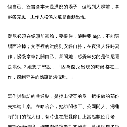
個自己。簽書會本來是洪倪的場子，但站到人群前，拿
起麥克風，工作人格傑尼還是自動出現。
傑尼必須在鏡頭前露臉，要撐住，隨時要 high，不能讓
場面冷掉；文字裡的洪倪則安靜自持，在夜深人靜時寫
作，慢慢拿筆剖開自己。我問她，感覺卑劣的是傑尼還
是洪倪？她想了想說，「因為傑尼出現的時候都在工
作，感到卑劣的應該是洪倪吧。」
寫作與街訪的共通點，是挖出漂亮的瓜，把多餘的部份
去掉端上桌。在哈哈台，她訪問移工、公園閒人、湧蓮
寺門口的熊大姐，有時也在戀愛節目上當起數位月老，
無論什麼情境，總能與受訪者對答如流，熟練拋接各種