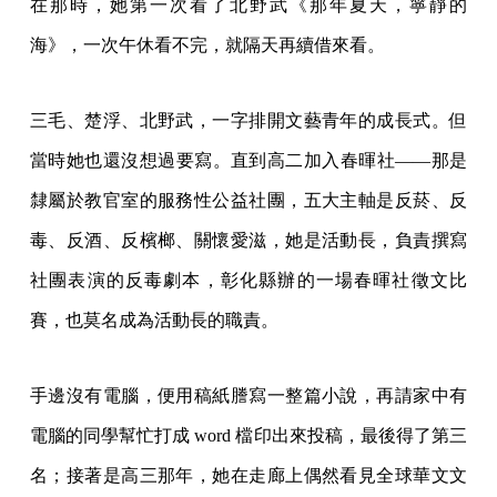
在那時，她第一次看了北野武《那年夏天，寧靜的
海》，一次午休看不完，就隔天再續借來看。
三毛、楚浮、北野武，一字排開文藝青年的成長式。但
當時她也還沒想過要寫。直到高二加入春暉社——那是
隸屬於教官室的服務性公益社團，五大主軸是反菸、反
毒、反酒、反檳榔、關懷愛滋，她是活動長，負責撰寫
社團表演的反毒劇本，彰化縣辦的一場春暉社徵文比
賽，也莫名成為活動長的職責。
手邊沒有電腦，便用稿紙謄寫一整篇小說，再請家中有
電腦的同學幫忙打成 word 檔印出來投稿，最後得了第三
名；接著是高三那年，她在走廊上偶然看見全球華文文