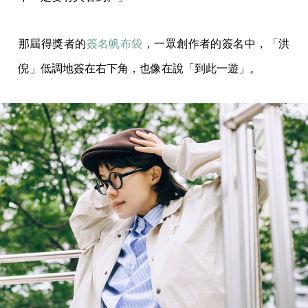
那屆得獎者的
簽名帆布袋
，一眾創作者的簽名中，「洪
倪」低調地簽在右下角，也像在說「到此一遊」。