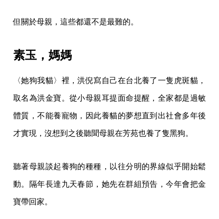
但關於母親，這些都還不是最難的。
素玉，媽媽
〈她狗我貓〉裡，洪倪寫自己在台北養了一隻虎斑貓，
取名為洪金寶。從小母親耳提面命提醒，全家都是過敏
體質，不能養寵物，因此養貓的夢想直到出社會多年後
才實現，沒想到之後聽聞母親在芳苑也養了隻黑狗。
聽著母親談起養狗的種種，以往分明的界線似乎開始鬆
動。隔年長達九天春節，她先在群組預告，今年會把金
寶帶回家。