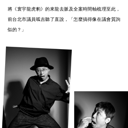
將《寰宇龍虎豹》的來龍去脈及全案時間軸梳理至此，
前台北市議員呱吉聽了直說，「怎麼搞得像在議會質詢
似的？」