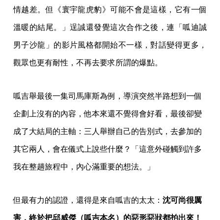
情越差。但《寰宇龍虎豹》可能不會是這樣，它有一個
溫暖的結尾。」逞誠還發覺這次合作之後，連「呱迪誠
男子沙龍」的影片風格都開始不一樣，對話變得更多，
觀眾也更有耐性，不再去要求所謂的爆點。
呱吉舉最後一集司馬庫斯為例，導演突然半路想到一個
企劃上沒有的內容，他本來還不覺得會好看，最後卻變
成了大結局的主軸：三人舉辦自己的告別式，去參加的
其它兩人，會在儀式上說些什麼？「這意外碰觸到許多
我在整趟旅程中，內心滿重要的想法。」
但最有力的認證，還得是來自呱吉的太太：
沈可尚很厲
害，終於把邱威傑（呱吉本名）的惡形惡狀都拍出來！