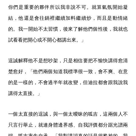
你們是重要的夥伴所以我非說不可。就算氣氛開始凝
結，他還是會往鍋裡繼續加料繼續炒，而且是動情緒
的。我一開始不太習慣，後來了解他們個性後，我就也
試看看把開心或不開心都講出來。」
逞誠解釋他不是想吵架，只是相信要把不愉快講得愈清
楚愈好，「他們兩個知道我標準很一致，會不爽、在意
的是一樣的，不會過半年就改變，但迪拉都會跟我說我
講得太直接。」
一個太直接的逞誠，與一個太曖昧的呱吉，這兩個人不
只言行舉止，就連身體邊界感、自我評價都分踞光譜兩
端。呱吉率先自承，「我對講認真的話是很尷尬的，我