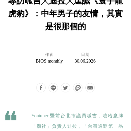
專訪呱吉╳迪拉╳逞誠《寰宇龍
虎豹》：中年男子的友情，其實
是很那個的
作者
日期
BIOS monthly
30.06.2026
Youtuber 暨前台北市議員呱吉，嘻哈廠牌
「顏社」負責人迪拉，「台灣通勤第一品