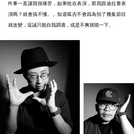
件事一直讓我很痛苦，如果他在表演，那我跟迪拉要表
演嗎？就會搞不懂。」知道呱吉不會因為拍了幾集節目
就改變，逞誠只能自我調適，或是不爽就噴一下。