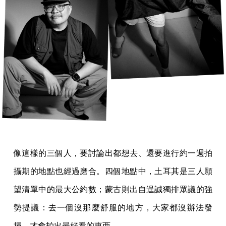
像這樣的三個人，要討論出都想去、還要進行約一週拍
攝期的地點也經過磨合。四個地點中，土耳其是三人願
望清單中的最大公約數；蒙古則出自逞誠獨排眾議的強
勢提議：去一個沒那麼舒服的地方，大家都沒辦法發
揮，才會拍出最好看的東西。