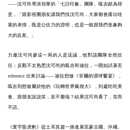
——沈可尚導演領軍的「七日印象」團隊。呱吉頗為得
意，「跟影視圈朋友講我們找沈可尚，大家都會露出哇
塞的表情，既是公信力的證明，也是一個跟我們形象夠
大的反差。」
力邀沈可尚參這一局的人是逞誠，他對該團隊全然信
任；反觀不太熟悉沈可尚的呱吉和迪拉，一開始試著丟
reference 出來討論——迪拉想做《菲爾的環球饗宴》，
呱吉則想做屬於他的《玩轉世界瘋很大》，到處吃吃美
食、跟朋友說說笑，豈不樂哉？結果沈可尚看了，笑而
不語。
《寰宇龍虎豹》從土耳其篇一路進展至蒙古國、沖繩、