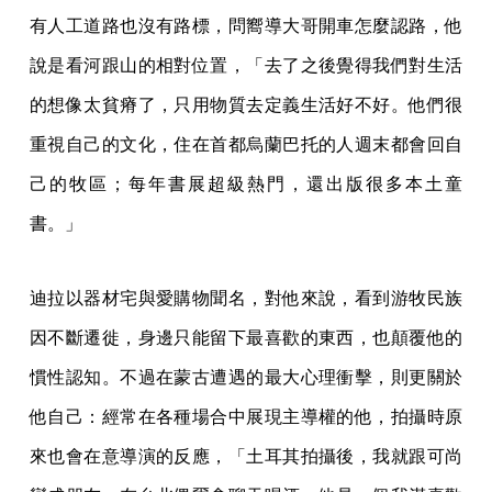
有人工道路也沒有路標，問嚮導大哥開車怎麼認路，他
說是看河跟山的相對位置，「去了之後覺得我們對生活
的想像太貧瘠了，只用物質去定義生活好不好。他們很
重視自己的文化，住在首都烏蘭巴托的人週末都會回自
己的牧區；每年書展超級熱門，還出版很多本土童
書。」
迪拉以器材宅與愛購物聞名，對他來說，看到游牧民族
因不斷遷徙，身邊只能留下最喜歡的東西，也顛覆他的
慣性認知。不過在蒙古遭遇的最大心理衝擊，則更關於
他自己：經常在各種場合中展現主導權的他，拍攝時原
來也會在意導演的反應，「土耳其拍攝後，我就跟可尚