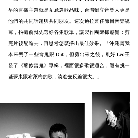
早的直播主題就是互尬選歌品味，台灣獨立音樂人更是
他們的共同話題與共同朋友。這次迪拉兼任節目音樂統
籌，拍攝前就先選好各集歌單，讓製作團隊抓感覺；剪
完片後配進去，再思考怎麼搭出最佳效果。「沖繩篇我
本來丟了一些雷鬼跟 Dub，但剪出來之後，剛好 Leo王
發了《薯條雷鬼》專輯，裡面很多歌很適合，還有挑一
些夢東跟布萊梅的歌，湊進去反差很大。」