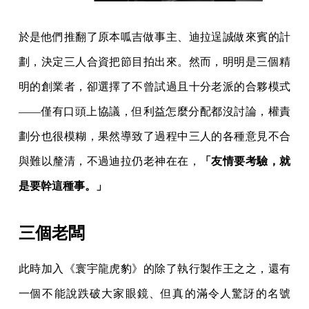
於是他們推翻了原本呱吉做事主、迪拉逞誠做來賓的計
劃，決定三人合資把節目拍出來。然而，明明是三個精
明的創業者，卻選擇了不曾試過且十分老派的合夥模式
——僅有口頭上協議，但利益怎麼分配都沒討論，權責
劃分也很模糊，果然導致了過程中三人的各種意見不合
與難以釐清，不過迪拉仍老神在在，
「友情要考驗，就
是要幹這種事。」
三個老闆
此時加入《寰宇龍虎豹》的除了執行製作王之之，還有
一個不能說跌破大家眼鏡、但真的滿令人驚訝的名號