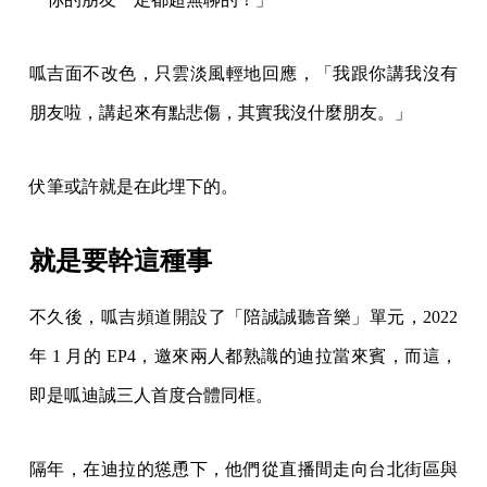
呱吉面不改色，只雲淡風輕地回應，「我跟你講我沒有
朋友啦，講起來有點悲傷，其實我沒什麼朋友。」
伏筆或許就是在此埋下的。
就是要幹這種事
不久後，呱吉頻道開設了「陪誠誠聽音樂」單元，2022
年 1 月的 EP4，邀來兩人都熟識的迪拉當來賓，而這，
即是呱迪誠三人首度合體同框。
隔年，在迪拉的慫恿下，他們從直播間走向台北街區與