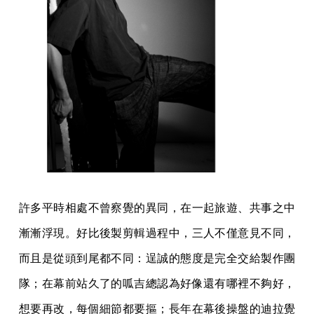
許多平時相處不曾察覺的異同，在一起旅遊、共事之中
漸漸浮現。好比後製剪輯過程中，三人不僅意見不同，
而且是從頭到尾都不同：逞誠的態度是完全交給製作團
隊；在幕前站久了的呱吉總認為好像還有哪裡不夠好，
想要再改，每個細節都要摳；長年在幕後操盤的迪拉覺