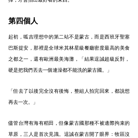
第四個人
起初，呱吉理想中的第二站不是蒙古，而是西班牙聖塞
巴斯提安，那裡是全球米其林星級餐廳密度最高的美食
之都之一，還有歐洲最美海灘，「結果逞誠超級反對，
硬是把我們丟去一個連澡都不能洗的蒙古國。」
「但去了以後完全沒有後悔，整組人拍完回來，都說想
再去一次。」
儘管台灣有海有稻田，但像蒙古國那種不被邊際拘束的
草原，三人是首次見識。逞誠在蒙古開了眼界：牧區沒