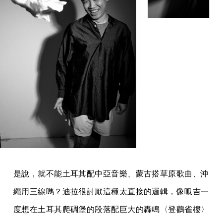
是說，就不能土耳其配中亞音樂、蒙古搭草原歌曲、沖
繩用三線嗎？迪拉很討厭這種太直接的邏輯，像呱吉一
度想在土耳其爬碉堡的段落配巨大的轟鳴〈登鸛雀樓〉