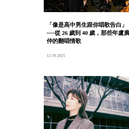
「像是高中男生跟你唱歌告白」
──從 26 歲到 40 歲，那些年盧
仲的翻唱情歌
12.19.2025