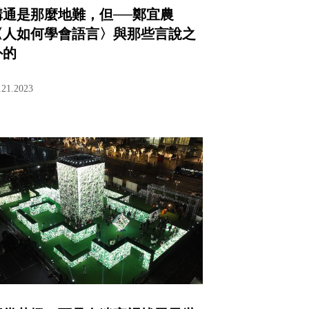
溝通是那麼地難，但──鄭宜農
〈人如何學會語言〉與那些言說之
外的
.21.2023