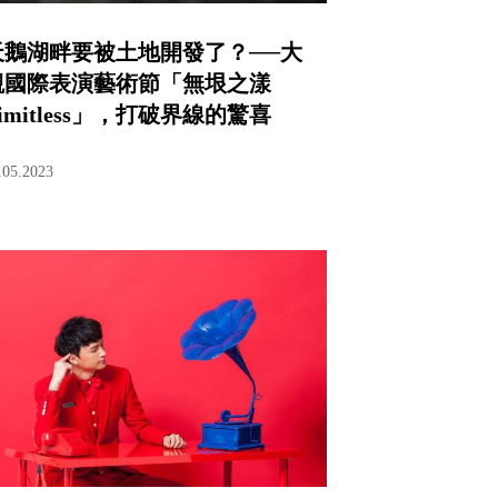
天鵝湖畔要被土地開發了？──大
觀國際表演藝術節「無垠之漾
imitless」，打破界線的驚喜
.05.2023