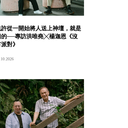
也許從一開始將人送上神壇，就是
錯的──專訪洪唯堯╳楊迦恩《沒
有派對》
.10.2026