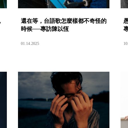
鳳
還在等，台語歌怎麼樣都不奇怪的
時候──專訪陳以恆
專
01.14.2025
10