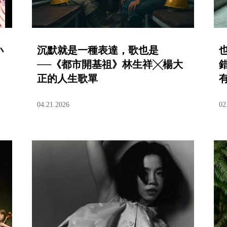
小
沉默就是一種表達，歌也是
──《都市開基祖》林生祥╳楊大
正的人生歌單
04.21.2026
02