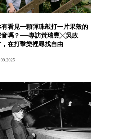
你有看見一顆彈珠敲打一片果殼的
聲音嗎？──專訪黃瑞豐╳吳政
君，在打擊樂裡尋找自由
.09.2025