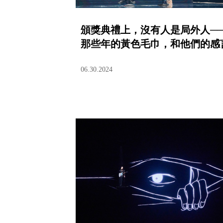
頒獎典禮上，沒有人是局外人─
那些年的黃色毛巾，和他們的感
06.30.2024