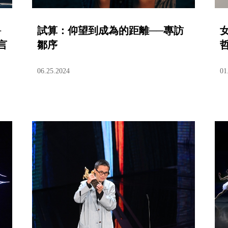
─
試算：仰望到成為的距離──專訪
言
鄒序
06.25.2024
01