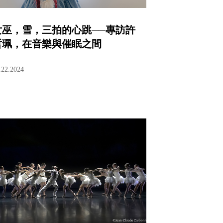
女巫，雪，三拍的心跳──專訪許
哲珮，在音樂與催眠之間
.22.2024