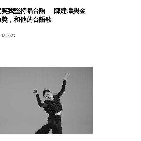
賣笑我堅持唱台語──陳建瑋與金
曲獎，和他的台語歌
.02.2023