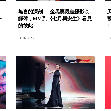
林
無言的深刻──金馬獎最佳攝影余
一
靜萍，MV 到《七月與安生》看見
的彼此
L
11.26.2023
10