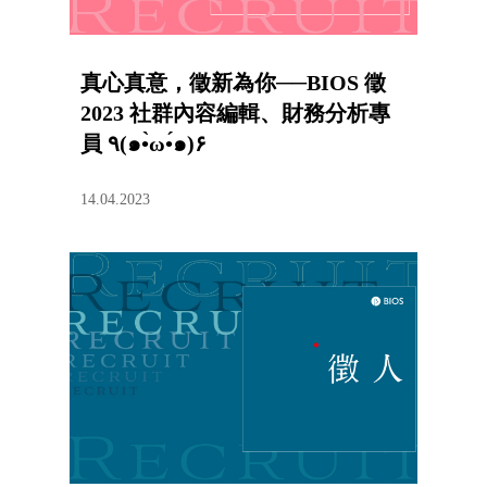
真心真意，徵新為你──BIOS 徵
2023 社群內容編輯、財務分析專
員 ٩(๑•̀ω•́๑)۶
14.04.2023