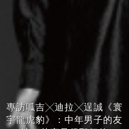
專訪呱吉╳迪拉╳逞誠《寰
宇龍虎豹》：中年男子的友
宅男與神之間差了一個黃立