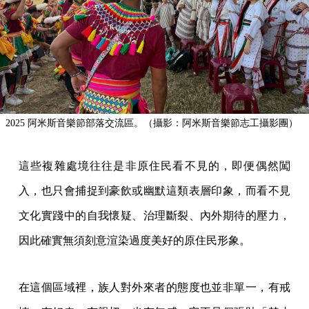
2025 阿米斯音樂節部落交流區。（攝影：阿米斯音樂節志工攝影團）
這些複雜處境往往是非原住民看不見的，即便偶然闖
入，也只會捕捉到豪飲或幽默這類表層印象，而看不見
文化實踐中的自我懷疑、治理斷裂、內外期待的壓力，
因此確實無須刻意渲染過度美好的原住民形象。
在這個區域裡，族人對外來者的態度也並非單一，有戒