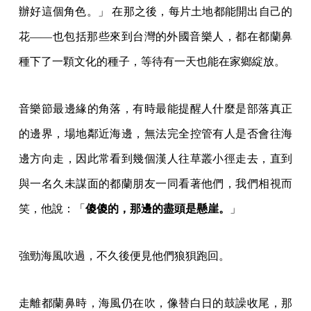
辦好這個角色。」 在那之後，每片土地都能開出自己的
花——也包括那些來到台灣的外國音樂人，都在都蘭鼻
種下了一顆文化的種子，等待有一天也能在家鄉綻放。
音樂節最邊緣的角落，有時最能提醒人什麼是部落真正
的邊界，場地鄰近海邊，無法完全控管有人是否會往海
邊方向走，因此常看到幾個漢人往草叢小徑走去，直到
與一名久未謀面的都蘭朋友一同看著他們，我們相視而
笑，他說：「
傻傻的，那邊的盡頭是懸崖。
」
強勁海風吹過，不久後便見他們狼狽跑回。
走離都蘭鼻時，海風仍在吹，像替白日的鼓譟收尾，那