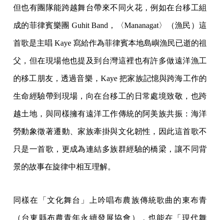
但也有團隊能跨越舞台帶來不同火花，例如在台移工組
成的菲律賓樂團 Guhit Band，〈Mananagat〉（漁民）這
首歌是主唱 Kaye 寫給作為菲律賓本地島嶼漁民已逝的祖
父，但在現場他也提及到台灣這裡也有許多做遠洋漁工
的移工朋友，透過音樂，Kaye 把家族記憶與跨海工作的
生命經驗帶到現場，向在台移工的日常處境致敬，也跨
越土地，與同樣擁有遠洋工作傳統的阿美族共振：海洋
勞動象徵著遷動、家族牽掛與文化韌性，因此這首歌不
只是一首歌，更成為連結多族群經驗的橋梁，讓不同背
景的故事在旋律中相互理解。
同樣在「文化舞台」上吟唱布農族傳統歌曲的東布青
（台東縣布農青年永續發展協會），也能在「現代舞