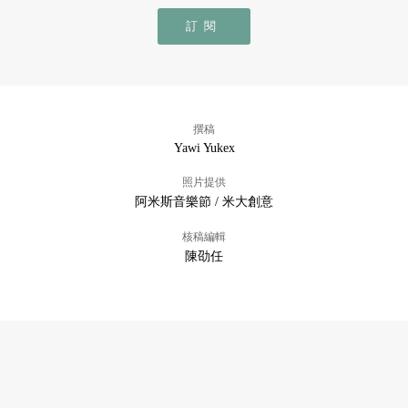
訂閱
撰稿
Yawi Yukex
照片提供
阿米斯音樂節 / 米大創意
核稿編輯
陳劭任