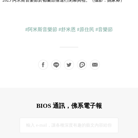
2025 阿米斯音樂節於都蘭部落進行閉幕典禮。（攝影：姚家卿）
#阿米斯音樂節
#舒米恩
#原住民
#音樂節
BIOS 通訊，佛系電子報