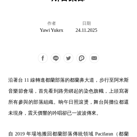
作者
日期
Yawi Yukex
24.11.2025
沿著台 11 線轉進都蘭部落的都蘭鼻大道，步行至阿米斯
音樂節會場，首先看到路旁綁起的染色旗幟，上頭寫著
所有參與的部落組織。晌午日照滾燙，舞台與攤位都還
未現身，震天價響的吟唱卻已一波波傳來。
自 2019 年場地搬回都蘭部落傳統領域 Pacifaran（都蘭