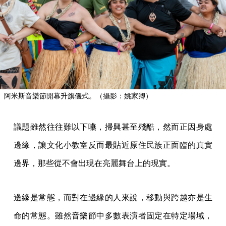
阿米斯音樂節開幕升旗儀式。（攝影：姚家卿）
議題雖然往往難以下嚥，掃興甚至殘酷，然而正因身處
邊緣，讓文化小教室反而最貼近原住民族正面臨的真實
邊界，那些從不會出現在亮麗舞台上的現實。
邊緣是常態，而對在邊緣的人來說，移動與跨越亦是生
命的常態。雖然音樂節中多數表演者固定在特定場域，