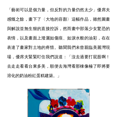
「藝術可以是個力量，但反對的力量仍然太少」優席夫
感慨之餘，畫下了〈大地的容顏〉這幅作品，雖然圖畫
與解說並無生狠的直接控訴，然而畫中部落少女驚恐的
表情，以及畫面上潑灑如傷痕、如淚水般的油彩，在在
表達了畫家對土地的疼惜。聽聞我們未曾親臨美麗灣現
場，優席夫緊緊盯住我們說道：「沒去過要打屁股啊！
去走走看看台東多美，順便去海灣看那棟像極了即將要
溶化的奶油粉紅蛋糕建築。」