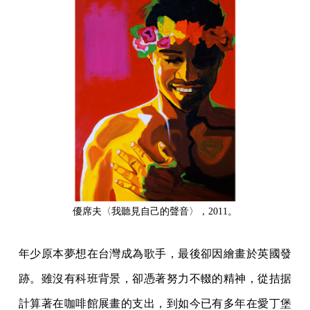
優席夫〈我聽見自己的聲音〉，2011。
年少原本夢想在台灣成為歌手，最後卻因繪畫於英國發
跡。雖沒有科班背景，卻憑著努力不輟的精神，從拮据
計算著在咖啡館展畫的支出，到如今已有多年在愛丁堡