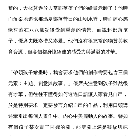
奮的，大概莫過於去當部落孩子們的繪畫老師了！他時
而溫柔地追憶那瑪夏部落昔日的山明水秀，時而痛心感
慨村落在八八風災後受到重創的情景。而說起部落孩
子，優席夫既疼惜又疼愛。他們沒有很充裕的物質與教
育資源，但各個都身懷絕佳的感受力與滿溢的才華。
「帶領孩子繪畫時，我會要求他們的創作需要包含三個
元素：主題、創意與故事。」優席夫注意到孩子雖然很
有才華，但往往不懂得如何透過口語讓人家看見自己，
於是特別要求一定要發言介紹自己的作品，利用口頭講
述牽引出每個人畫作中、內心中美麗動人的故事。譬如
有個孩子某次畫了阿嬤的腳，那雙腳上滿是皺紋與疤