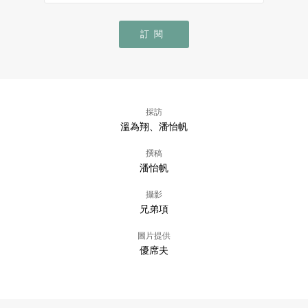
訂閱
採訪
溫為翔、潘怡帆
撰稿
潘怡帆
攝影
兄弟項
圖片提供
優席夫