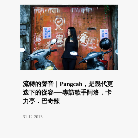
流轉的聲音｜Pangcah，是幾代更
迭下的從容──專訪歌手阿洛．卡
力亭．巴奇辣
31.12.2013