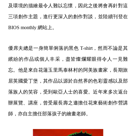
及環境的描繪最令人難以忘懷，因此之後將會再針對這
三項創作主題，進行更深入的創作對談，並陸續刊登在
BIOS monthly 網站上。
優席夫總是一身簡單俐落的黑色 T-shirt，然而不論是其
繽紛的作品或個人丰采，盡皆燦爛耀眼得令人一見難
忘。他是來自花蓮玉里馬泰林村的阿美族畫家，長期旅
居英國愛丁堡，其作品以源於自然界的色彩靈感以及部
落族人的笑容，受到歐亞人士的喜愛。近年來多次返台
辦展覽、講座，曾受嚴長壽之邀擔任花東藝術創作營講
師，亦自主擔任部落孩子的繪畫老師。