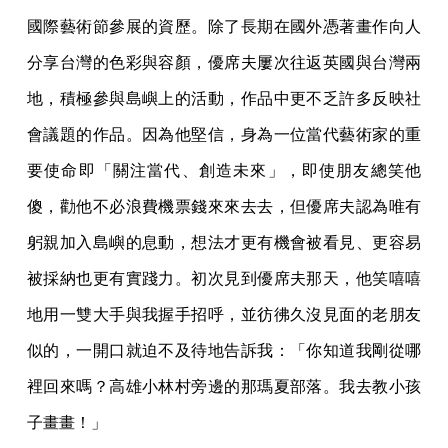
國際藝術節參展的資歷。除了長期在國外憑著畫作向人
分享台灣的色彩與容顏，優席夫屢次往返英國與台灣兩
地，積極參與島嶼上的活動，作品中更不乏許多反映社
會議題的作品。因為他堅信，身為一位當代藝術家的重
要使命即「關注當代、創造未來」，即使朋友總笑他
傻，勸他不必浪費機票錢來來去去，但優席夫認為唯有
躬親加入島嶼的息動，想法才更有機會被看見、更容易
被採納也更有實踐力。初次見到優席夫那天，他笑嘻嘻
地用一雙大手與我握手招呼，並彷彿久沒見面的老朋友
似的，一開口就迫不及待地告訴我：「你知道我剛從哪
裡回來嗎？高雄小林村旁邊的那瑪夏部落。我去教小孩
子畫畫！」