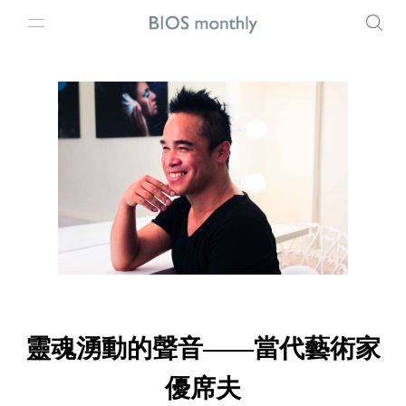
靈魂湧動的聲音——當代藝術家
優席夫