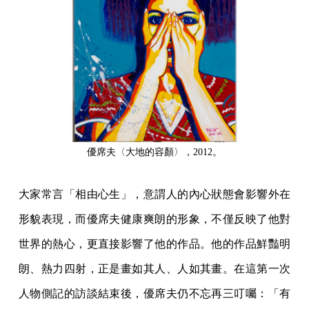
優席夫〈大地的容顏〉，2012。
大家常言「相由心生」，意謂人的內心狀態會影響外在
形貌表現，而優席夫健康爽朗的形象，不僅反映了他對
世界的熱心，更直接影響了他的作品。他的作品鮮豔明
朗、熱力四射，正是畫如其人、人如其畫。在這第一次
人物側記的訪談結束後，優席夫仍不忘再三叮囑：「有