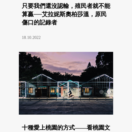
只要我們還沒認輸，殖民者就不能
算贏──艾拉妮斯奧柏莎溫，原民
傷口的記錄者
18.10.2022
十種愛上桃園的方式——看桃園文