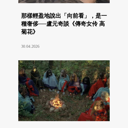
那樣輕盈地說出「向前看」，是一
種奢侈──盧元奇談《傳奇女伶 高
菊花》
30.04.2026