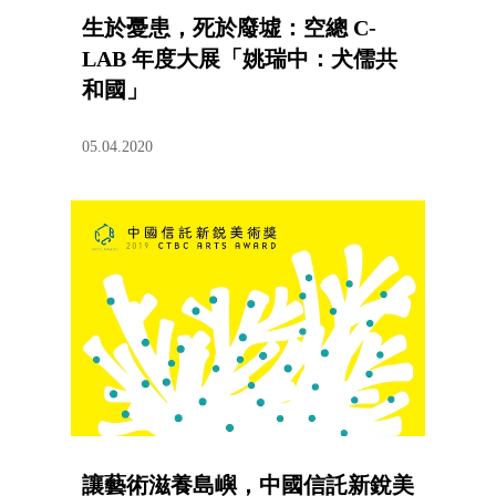
生於憂患，死於廢墟：空總 C-
LAB 年度大展「姚瑞中：犬儒共
和國」
05.04.2020
讓藝術滋養島嶼，中國信託新銳美