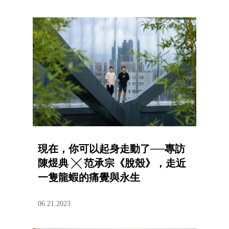
現在，你可以起身走動了──專訪
陳煜典 ╳ 范承宗《脫殼》，走近
一隻龍蝦的痛覺與永生
06.21.2023