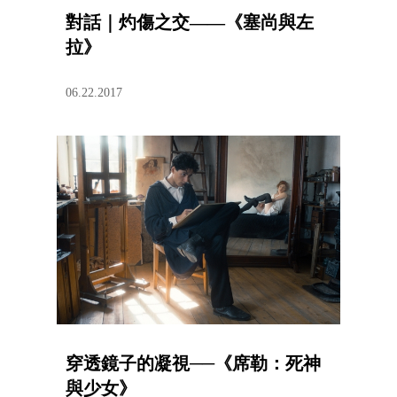
對話｜灼傷之交——《塞尚與左
拉》
06.22.2017
穿透鏡子的凝視──《席勒：死神
與少女》