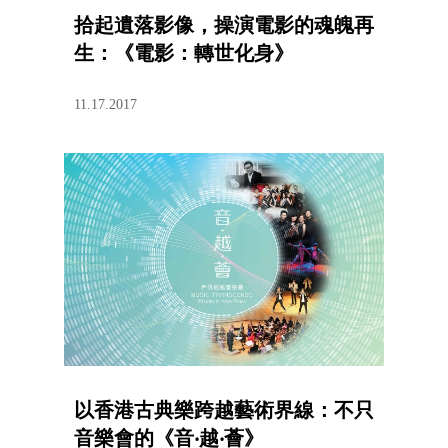
拾起遺落影像，操演電影的魂魄再
生：《電影：轉世化身》
11.17.2017
以香港古典樂跨越藝術界線：不只
音樂會的《音‧越‧薈》