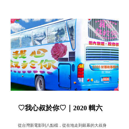
♡我心叔於你♡｜2020 輯六
從台灣新電影到八點檔，從在地走到銀幕的大叔身