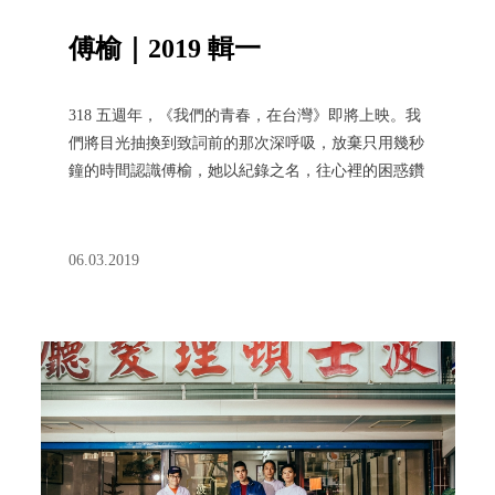
傅榆｜2019 輯一
318 五週年，《我們的青春，在台灣》即將上映。我
們將目光抽換到致詞前的那次深呼吸，放棄只用幾秒
鐘的時間認識傅榆，她以紀錄之名，往心裡的困惑鑽
去，因為不勇敢而有了勇敢的探問，站在自我與身份
認同面前，袒露深層的脆弱。
06.03.2019