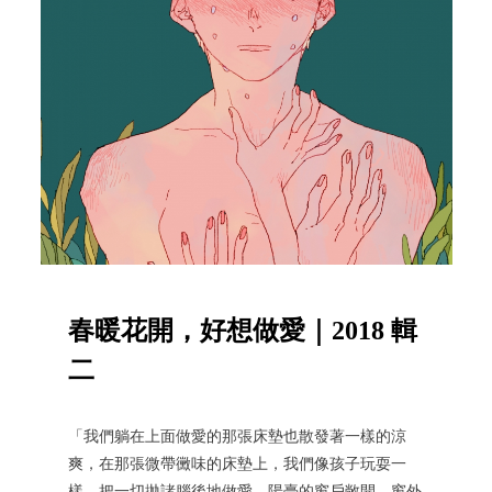
春暖花開，好想做愛｜2018 輯
二
「我們躺在上面做愛的那張床墊也散發著一樣的涼
爽，在那張微帶黴味的床墊上，我們像孩子玩耍一
樣，把一切拋諸腦後地做愛。陽臺的窗戶敞開，窗外