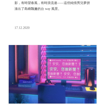
影，有時望春風，有時浪流連——這些純情男兒夢拼
湊出了島嶼飄撇的台 way 風景。
17.12.2020