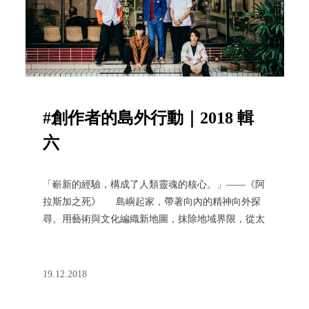
#創作者的島外行動｜2018 輯
六
「嶄新的經驗，構成了人類靈魂的核心。」——《阿
拉斯加之死》 島嶼起家，帶著向內的精神向外探
尋。用藝術與文化編織新地圖，抹除地域界限，從太
平洋的風出發，讓小島的願望吹到遠方。
19.12.2018