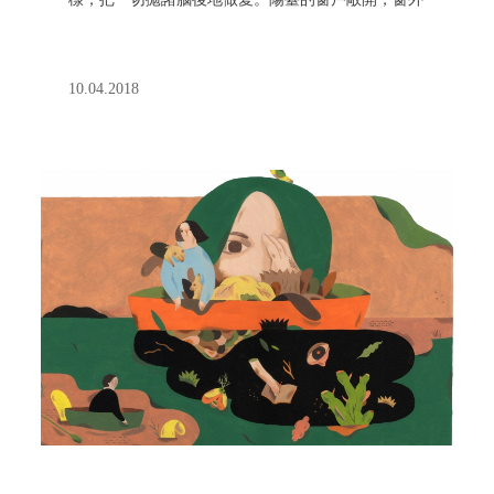
吹進一陣帶著海水味和椴樹花香的暖風，風掀起了窗
紗，窗紗慢慢飄落在我們的背上，讓我們赤裸的身體
為之一顫。」——奧罕帕慕克《純真博物館》 有
10.04.2018
你的春日，最適合赤裸，最適合相擁。