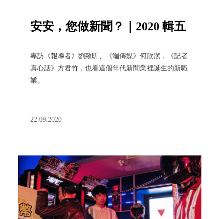
安安，您做新聞？｜2020 輯五
專訪《報導者》劉致昕、《端傳媒》何欣潔，《記者
真心話》方君竹，也看這個年代新聞業裡誕生的新職
業。
22.09.2020