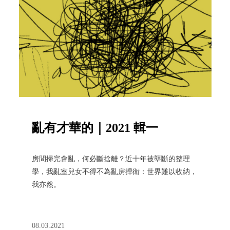
亂有才華的｜2021 輯一
房間掃完會亂，何必斷捨離？近十年被壟斷的整理
學，我亂室兒女不得不為亂房捍衛：世界難以收納，
我亦然。
08.03.2021