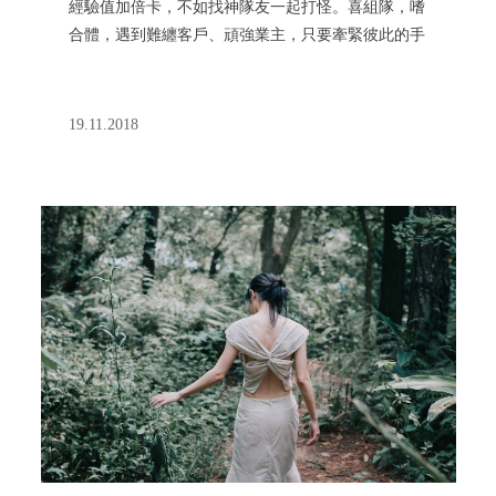
經驗值加倍卡，不如找神隊友一起打怪。喜組隊，嗜
合體，遇到難纏客戶、頑強業主，只要牽緊彼此的手
就不會冷。來看看這些與他並肩作戰，一起通往偉大
航道的隊友們如何在生命中互相 carry。
19.11.2018