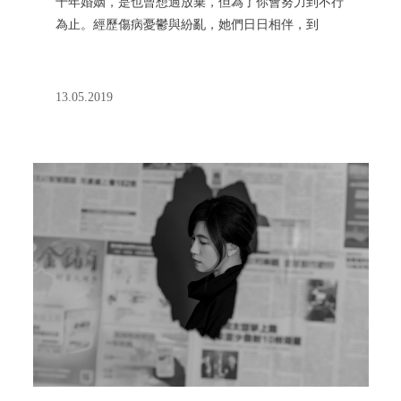
十年婚姻，是也曾想過放棄，但為了你會努力到不行
為止。經歷傷病憂鬱與紛亂，她們日日相伴，到
2019 年，這句話不再只是心的許諾，更是法律的保
障。 陳雪的寫作斷面記下了成家的生命轉變，她
終於不再是感覺被遺棄的童女，在早餐人這裡做一個
13.05.2019
值得被愛的好孩子。渡過三千多個早餐日常、橫越無
數個鬥嘴撒嬌，來到 5 月 24 日，紅包準備好，祝福
相愛的人，苦難相依，幸福繼續。