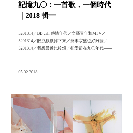
記憶九〇：一首歌，一個時代
｜2018 輯一
5201314／BB call 傳情年代／文藝青年和MTV／
5201314／眼淚默默掉下來／聽李宗盛也好難捱／
5201314／我想最近比較煩／把愛留在九〇年代——
※ BIOS Monthly 九〇年代歌詞網
05.02.2018