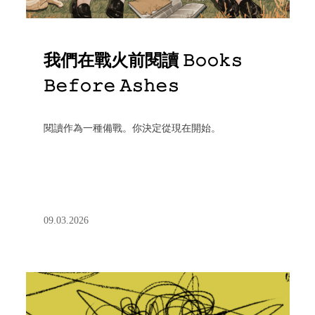
我們在戰火前閱讀 𝙱𝚘𝚘𝚔𝚜
𝙱𝚎𝚏𝚘𝚛𝚎 𝙰𝚜𝚑𝚎𝚜
閱讀作為一種備戰。你決定從現在開始。
09.03.2026