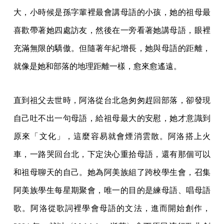
大，小時候是孫字輩裡最會講母語的小孩，她的祖母最
喜歡帶著她四處訪友，然後在一旁看著她講母語，眼裡
充滿無限的驕傲。但隨著年紀增長，她與母語的距離，
就像是她和部落的地理距離一樣，愈來愈遙遠。
直到祖父去世時，阿洛從台北急匆匆趕回部落，卻發現
自己吐不出一句母語，給祖母最大的安慰，她才意識到
原來「文化」，這麼容易就會煙消雲散。阿洛搭上火
車，一路哭回台北，下定決心重拾母語，還有那個可以
和祖母聊天的自己。她為阿美族組了跨校學生會，召集
阿美族學生每星期聚會，唯一的目的是練母語、唱母語
歌。阿洛從歌詞裡學會母語的文法，進而開始創作，