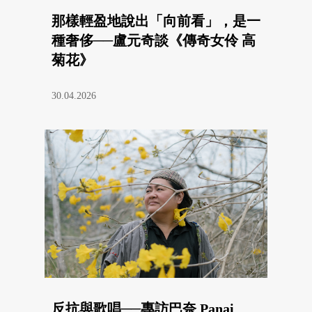
那樣輕盈地說出「向前看」，是一
種奢侈──盧元奇談《傳奇女伶 高
菊花》
30.04.2026
反抗與歌唱──專訪巴奈 Panai