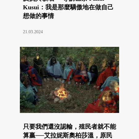
Kusui：我是那麼驕傲地在做自己
想做的事情
21.03.2024
只要我們還沒認輸，殖民者就不能
算贏──艾拉妮斯奧柏莎溫，原民