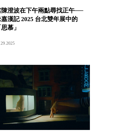
當陳澄波在下午兩點尋找正午──
嘉漢記 2025 台北雙年展中的
「思慕」
.29.2025