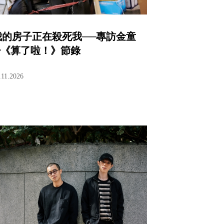
我的房子正在殺死我──專訪金童
⭓《算了啦！》節錄
.11.2026