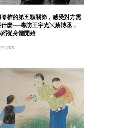
用脊椎的第五顆關節，感受對方需
要什麼──專訪王宇光╳蔡博丞，
舞蹈從身體開始
.09.2026