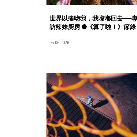
世界以痛吻我，我嘴嘟回去──
訪辣妹廚房 ⭓《算了啦！》節錄
05.06.2026