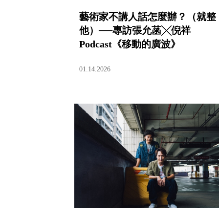
藝術家不講人話怎麼辦？（就整
他）──專訪張允菡╳倪祥
Podcast《移動的廣波》
01.14.2026