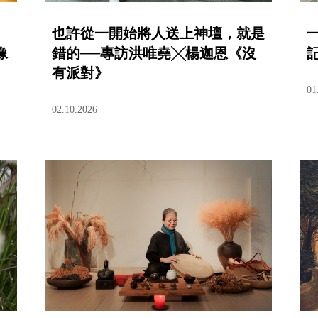
也許從一開始將人送上神壇，就是
像
錯的──專訪洪唯堯╳楊迦恩《沒
記
有派對》
01
02.10.2026