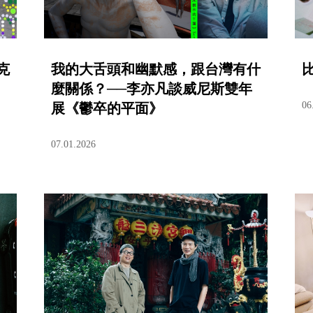
克
我的大舌頭和幽默感，跟台灣有什
比
麼關係？──李亦凡談威尼斯雙年
06
展《鬱卒的平面》
07.01.2026