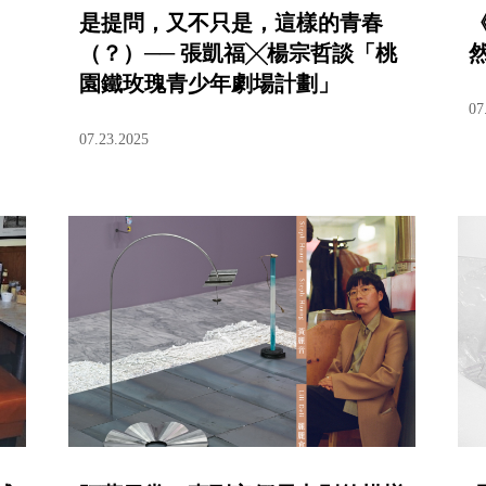
是提問，又不只是，這樣的青春
（？）── 張凱福╳楊宗哲談「桃
園鐵玫瑰青少年劇場計劃」
07
07.23.2025