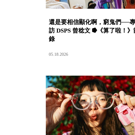
還是要相信顯化啊，窮鬼們──
訪 DSPS 曾稔文 ⭓《算了啦！》
錄
05.18.2026