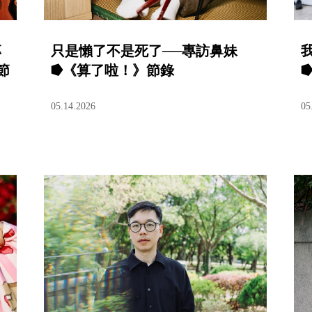
專
只是懶了不是死了──專訪鼻妹
節
⭓《算了啦！》節錄
05.14.2026
05