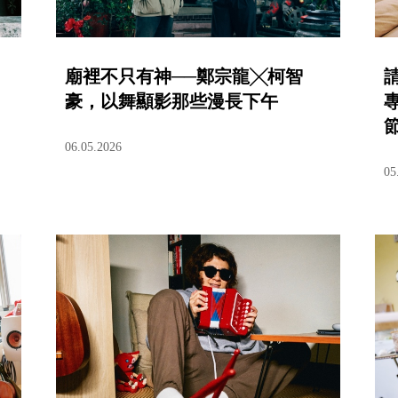
廟裡不只有神──鄭宗龍╳柯智
豪，以舞顯影那些漫長下午
06.05.2026
05