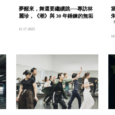
夢醒來，舞還要繼續跳──專訪林
麗珍，《潮》與 30 年錘鍊的無垢
朱
11.17.2025
10