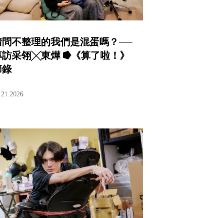
請問不整理的我們是混蛋嗎？──
專訪采翎╳東燁 ⭓《算了啦！》
節錄
.21.2026