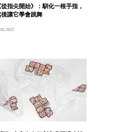
《從指尖開始》：馴化一根手指，
然後讓它學會跳舞
.02.2025