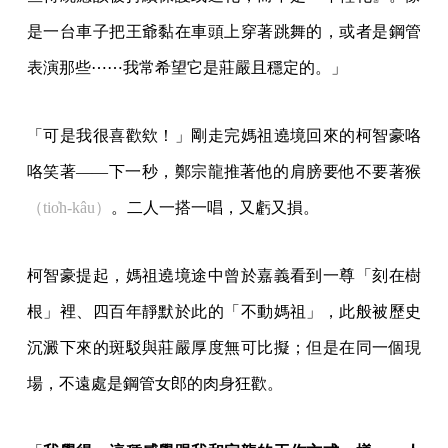
是一台車子把王爺黏在車頭上穿著跳舞的，或者是鋼管
表演那些⋯⋯我常希望它是莊嚴且穩定的。」
「可是我很喜歡欸！」剛走完媽祖遶境回來的柯智豪咯
咯笑著——下一秒，鄭宗龍推著他的肩膀要他不要著猴
（tio̍h-kâu）
。二人一搭一唱，又虧又損。
柯智豪提起，媽祖遶境途中曾於嘉義看到一尊「刻在樹
根」裡、四百年靜默於此的「不動媽祖」，此般被歷史
沉澱下來的斑駁與莊嚴厚度無可比擬；但是在同一個現
場，不遠處是鋼管女郎的肉身狂歡。