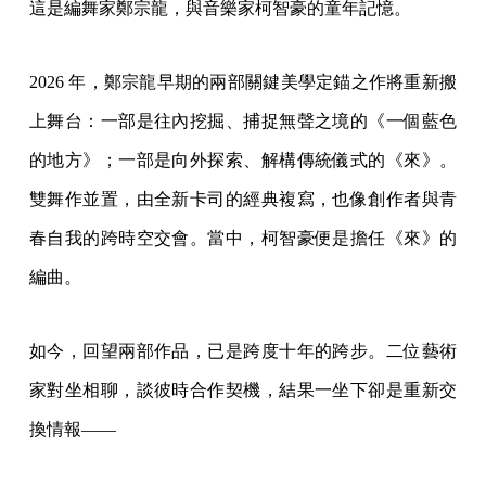
這是編舞家鄭宗龍，與音樂家柯智豪的童年記憶。
2026 年，鄭宗龍早期的兩部關鍵美學定錨之作將重新搬
上舞台：一部是往內挖掘、捕捉無聲之境的《一個藍色
的地方》；一部是向外探索、解構傳統儀式的《來》。
雙舞作並置，由全新卡司的經典複寫，也像創作者與青
春自我的跨時空交會。當中，柯智豪便是擔任《來》的
編曲。
如今，回望兩部作品，已是跨度十年的跨步。二位藝術
家對坐相聊，談彼時合作契機，結果一坐下卻是重新交
換情報——