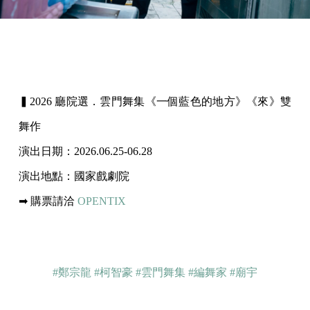
▍
2026 廳院選．雲門舞集《一個藍色的地方》《來》雙
舞作
演出日期：2026.06.25-06.28
演出地點：國家戲劇院
➡ 購票請洽
OPENTIX
#鄭宗龍
#柯智豪
#雲門舞集
#編舞家
#廟宇