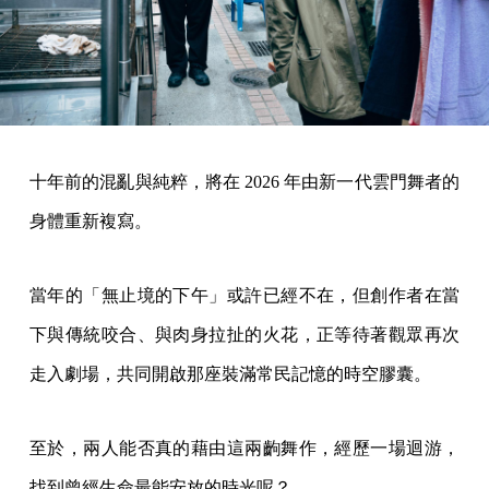
十年前的混亂與純粹，將在 2026 年由新一代雲門舞者的
身體重新複寫。
當年的「無止境的下午」或許已經不在，但創作者在當
下與傳統咬合、與肉身拉扯的火花，正等待著觀眾再次
走入劇場，共同開啟那座裝滿常民記憶的時空膠囊。
至於，兩人能否真的藉由這兩齣舞作，經歷一場迴游，
找到曾經生命最能安放的時光呢？