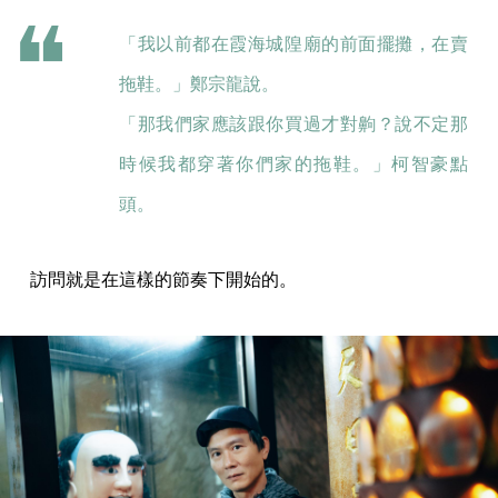
「我以前都在霞海城隍廟的前面擺攤，在賣
拖鞋。」鄭宗龍說。
「那我們家應該跟你買過才對齁？說不定那
時候我都穿著你們家的拖鞋。」柯智豪點
頭。
訪問就是在這樣的節奏下開始的。