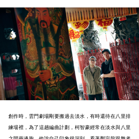
創作時，雲門劇場剛要搬過去淡水，有時還待在八里排
練場裡，為了這趟編曲計劃，柯智豪經常在淡水與八里
之間兩邊跑。他說自己印象很深刻，看著鄭宗龍跟舞者