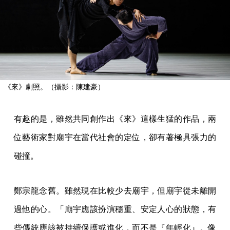
《來》劇照。（攝影：陳建豪）
有趣的是，雖然共同創作出《來》這樣生猛的作品，兩
位藝術家對廟宇在當代社會的定位，卻有著極具張力的
碰撞。
鄭宗龍念舊。雖然現在比較少去廟宇，但廟宇從未離開
過他的心。「廟宇應該扮演穩重、安定人心的狀態，有
些傳統應該被持續保護或進化，而不是『年輕化』。像