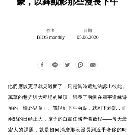
豪，以舞顯影那些漫長下午
作者
日期
BIOS monthly
05.06.2026
他們應該更早就見過面了，只是當時還無法認出彼此。
萬華的巷弄與大稻埕的屋頂，餵養了兩個在廟宇邊緣遊
蕩的「鑰匙兒童」。電視到下午兩點，就剩下雜訊，而
兩點的日頭正大，孩子的白晝任務準備啟程——每天最
宏大的課題，就是如何消磨那段漫長到近乎奢侈的時