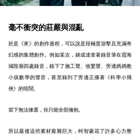
毫不衝突的莊嚴與混亂
於是《來》的創作過程，可以說是段極度游擊且充滿奇
幻感的集體創作。例如某次，鍾成達拿著錄音筆在霞海
城隍廟四處錄音，錄下了施工聲、收驚聲、旁邊媽媽教
小孩數學的聲音，甚至錄到了旁邊正播著《科學小飛
俠》的喧鬧。
當下無法揀選，你只能全部擁抱。
所以最後這些素材龐雜巨大，柯智豪花了許多心力整