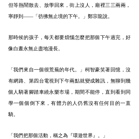
但等熱鬧散去、放學回來，街上沒人，廟裡三三兩兩，
寧靜到——「彷彿無止境的下午。」鄭宗龍說。
那時候的孩子，每天都要煩惱怎麼把那個下午過完，好
像白晝永無止盡地漫長。
「我們來自一個很荒蕪的年代。」柯智豪笑著回憶，沒
有網路、第四台電視到下午兩點就變成雜訊，無聊到幾
個人騎著腳踏車繞永樂市場，期間不能停，直到看到同
學一個個倒下來，有體力的人仍舊沒有任何目的一直
騎。
「我們把那個活動，稱之為『環遊世界』。」