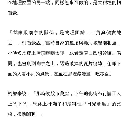
在地理位置的另一端，同樣無事可做的，是大稻埕的柯
智豪。
「我家跟廟宇的關係，是物理距離上，貨真價實地
近。」柯智豪說，當時自家的屋頂與霞海城隍廟相連。
小時候常爬上屋頂曬曬太陽，或者隨便自己想幹嘛。偶
爾，也會爬到廟宇之上，透過破掉的瓦片縫隙，俯瞰下
面的人看不到的風景，甚至在那裡藏漫畫、吃零食。
柯智豪說：「那時候股市萬點，下午迪化街布行請工人
上貨下貨，馬路上排滿了和漢料理『日光餐廳』的桌
椅，很熱鬧啊。」