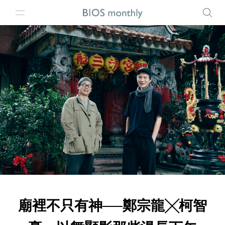
廟裡不只有神──鄭宗龍╳柯智