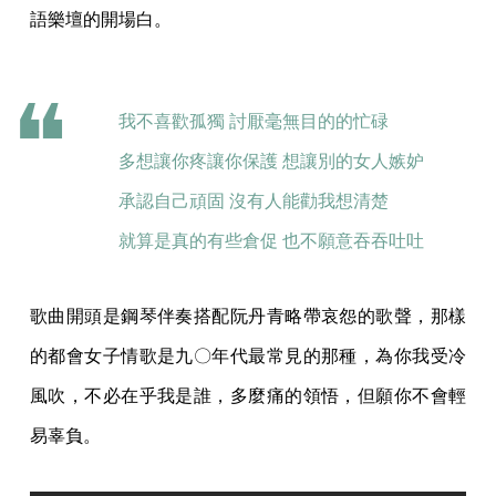
語樂壇的開場白。
我不喜歡孤獨 討厭毫無目的的忙碌
多想讓你疼讓你保護 想讓別的女人嫉妒
承認自己頑固 沒有人能勸我想清楚
就算是真的有些倉促 也不願意吞吞吐吐
歌曲開頭是鋼琴伴奏搭配阮丹青略帶哀怨的歌聲，那樣
的都會女子情歌是九〇年代最常見的那種，為你我受冷
風吹，不必在乎我是誰，多麼痛的領悟，但願你不會輕
易辜負。