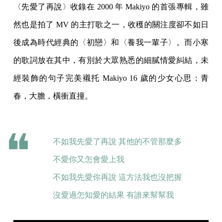
〈先愛了再說〉收錄在 2000 年 Makiyo 的首張專輯，雖
然也是拍了 MV 的主打歌之一，收穫的關注度卻不如日
後成為時代經典的〈初戀〉和〈養我一輩子〉。而小寒
的歌詞放在其中，有別於大眾熟悉的細膩情愛糾結，未
經裝飾的句子完美襯托 Makiyo 16 歲的少女心思：青
春，大膽，橫衝直撞。
不如我先愛了再說 其他的不管那麼多
不愛你又怎會愛上我
不如我先愛你再說 這方法我也沒把握
沒愛過怎知愛的結果 有誰來幫幫我