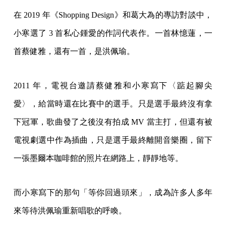
在 2019 年《Shopping Design》和葛大為的專訪對談中，
小寒選了 3 首私心鍾愛的作詞代表作。一首林憶蓮，一
首蔡健雅，還有一首，是洪佩瑜。
2011 年，電視台邀請蔡健雅和小寒寫下〈踮起腳尖
愛〉，給當時還在比賽中的選手。只是選手最終沒有拿
下冠軍，歌曲發了之後沒有拍成 MV 當主打，但還有被
電視劇選中作為插曲，只是選手最終離開音樂圈，留下
一張墨爾本咖啡館的照片在網路上，靜靜地等。
而小寒寫下的那句「等你回過頭來」，成為許多人多年
來等待洪佩瑜重新唱歌的呼喚。