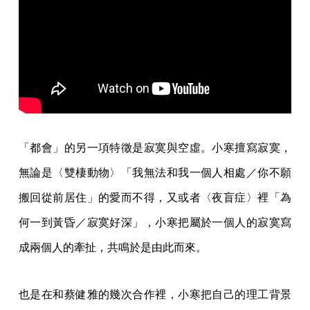
「都會」的另一項特徵是寂寞與空虛。小寒擅寫寂寞，
無論是〈雙棲動物〉「我無法和我一個人相處／你不願
搬回從前居住」的愛而不得，又或者〈夜盲症〉裡「為
何一到黃昏／寂寞好深」，小寒把屬於一個人的寂寞寫
成兩個人的牽扯，共鳴於是由此而來。
也是在和蔡健雅的幾次合作裡，小寒把自己的理工背景