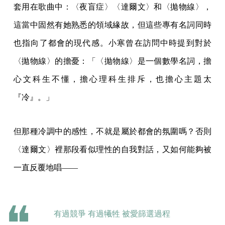
套用在歌曲中：〈夜盲症〉〈達爾文〉和〈拋物線〉，
這當中固然有她熟悉的領域緣故，但這些專有名詞同時
也指向了都會的現代感。小寒曾在訪問中時提到對於
〈拋物線〉的擔憂：「〈拋物線〉是一個數學名詞，擔
心文科生不懂，擔心理科生排斥，也擔心主題太
『冷』。」
但那種冷調中的感性，不就是屬於都會的氛圍嗎？否則
〈達爾文〉裡那段看似理性的自我對話，又如何能夠被
一直反覆地唱——
有過競爭 有過犧牲 被愛篩選過程