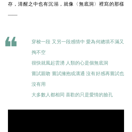
存，清醒之中也有沉溺，就像〈無底洞〉裡寫的那樣
——
穿梭一段 又另一段感情中 愛為何總填不滿又
掏不空
很快就風起雲湧 人類的心是個無底洞
嘗試親吻 嘗試擁抱或溝通 沒有好感再嘗試也
沒有用
大多數人都相同 喜歡的只是愛情的臉孔