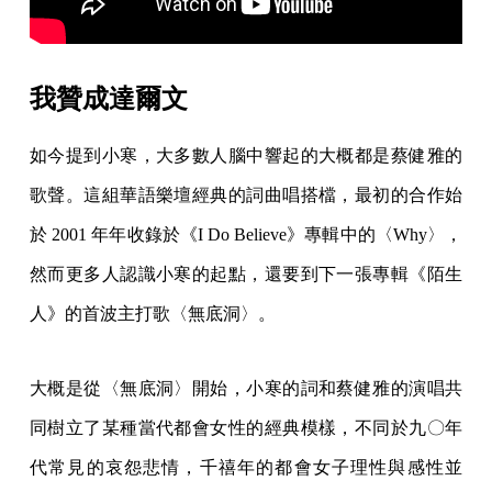
我贊成達爾文
如今提到小寒，大多數人腦中響起的大概都是蔡健雅的
歌聲。這組華語樂壇經典的詞曲唱搭檔，最初的合作始
於 2001 年年收錄於《I Do Believe》專輯中的〈Why〉，
然而更多人認識小寒的起點，還要到下一張專輯《陌生
人》的首波主打歌〈無底洞〉。
大概是從〈無底洞〉開始，小寒的詞和蔡健雅的演唱共
同樹立了某種當代都會女性的經典模樣，不同於九〇年
代常見的哀怨悲情，千禧年的都會女子理性與感性並