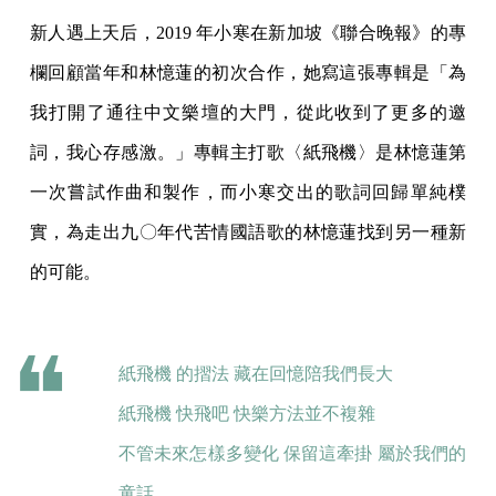
新人遇上天后，2019 年小寒在新加坡《聯合晚報》的專
欄回顧當年和林憶蓮的初次合作，她寫這張專輯是「為
我打開了通往中文樂壇的大門，從此收到了更多的邀
詞，我心存感激。」專輯主打歌〈紙飛機〉是林憶蓮第
一次嘗試作曲和製作，而小寒交出的歌詞回歸單純樸
實，為走出九〇年代苦情國語歌的林憶蓮找到另一種新
的可能。
紙飛機 的摺法 藏在回憶陪我們長大
紙飛機 快飛吧 快樂方法並不複雜
不管未來怎樣多變化 保留這牽掛 屬於我們的
童話