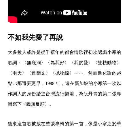
不如我先愛了再說
大多數人或許是從千禧年的都會情歌裡初次認識小寒的
歌詞：〈無底洞〉〈為我好〉〈我的愛〉〈雙棲動物〉
〈雨天〉〈達爾文〉〈拋物線〉⋯⋯。然而進化論的起
點比那還要更早，1998 年，遠在新加坡的小寒第一次以
作詞人的身份踏進台灣流行樂壇，為阮丹青的第二張專
輯寫下〈義無反顧〉。
後來這首歌被放在整張專輯的第一首，像是小寒之於華