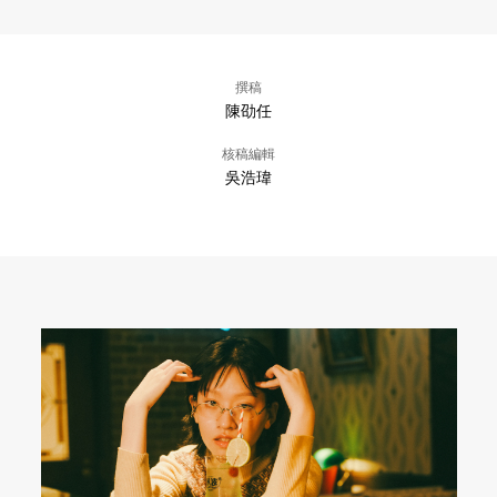
撰稿
陳劭任
核稿編輯
吳浩瑋