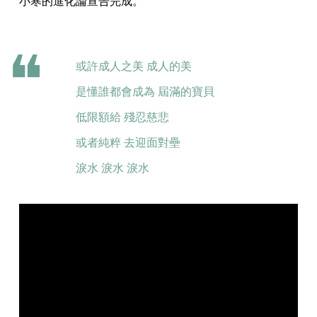
小寒的進化論宣告完成。
或許成人之美 成人的美
是懂誰都會成為 屆滿的寶貝
低限額給 殘忍慈悲
或者純粹 去迎面對壘
淚水 淚水 淚水