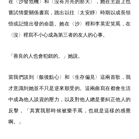
在〈沙發危機〉和〈沒有月亮的那天〉，她在主題上也
嘗試情愛關係書寫，跳出以往〈太安靜〉時期以成長領
悟或記憶出發的命題。她在〈沙〉裡和李英宏笑罵，在
〈沒〉裡寫不小心成為第三者的友人的心事。
「善良的人也會犯錯的。」她說。
當我們談到〈飯後點心〉和〈生存偏見〉這兩首歌，我
才意識到她並不只是逆來順受的。這兩曲寫在都會生活
中成為他人談資的壓力，以及對他人總是要糾正他人的
反擊，「其實我那時候被樂手罵，也就是這樣的感覺
啊。」