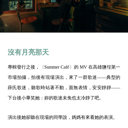
沒有月亮那天
專輯發行之後，〈Summer Café〉的 MV 在高雄鹽埕第一
市場拍攝，拍後有現場演出，來了一群歌迷——典型的
薛氏歌迷，聽歌時站著不動，面無表情，安安靜靜——
下台後小畢笑她：妳的歌迷未免也太冷靜了吧。
演出後她卻聽在現場的同學說，媽媽有來看她的表演。