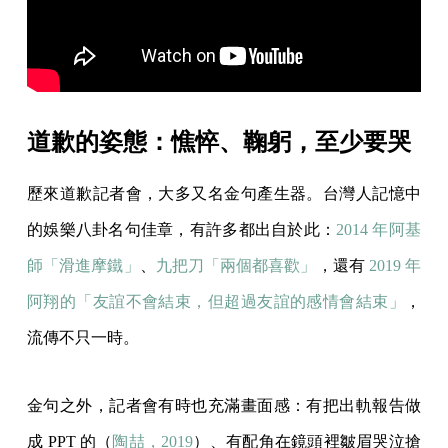
道歉的姿態：憔悴、鞠躬，至少要哭
歷來道歉記者會，大多又名金句產生器。台灣人記憶中
的娛樂八卦名句佳章，有許多都出自於此：
2014 年阿基
師「滑進摩鐵」
、
九把刀「兩個都喜歡」
，還有
2019 年
阿翔的「友誼不會結束，但超過友誼的感情會結束」
，
流傳不只一時。
金句之外，記者會有時也充滿畫面感：有把出軌報告做
成 PPT 的（
陶喆，2019
）、有配角在鏡頭裡皺眉哭泣搶