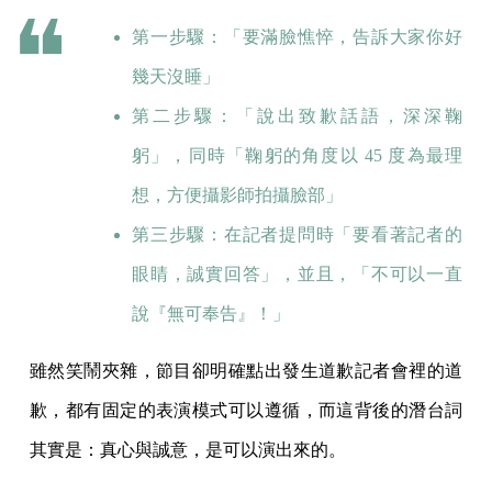
第一步驟：「要滿臉憔悴，告訴大家你好
幾天沒睡」
第二步驟：「說出致歉話語，深深鞠
躬」，同時「鞠躬的角度以 45 度為最理
想，方便攝影師拍攝臉部」
第三步驟：在記者提問時「要看著記者的
眼睛，誠實回答」，並且，「不可以一直
說『無可奉告』！」
雖然笑鬧夾雜，節目卻明確點出發生道歉記者會裡的道
歉，都有固定的表演模式可以遵循，而這背後的潛台詞
其實是：真心與誠意，是可以演出來的。