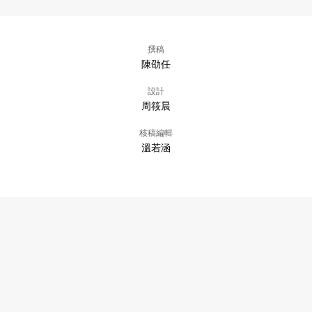
撰稿
陳劭任
設計
周筱晨
核稿編輯
溫若涵