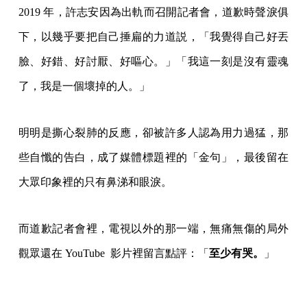
2019 年，許志安因為出軌而召開記者會，道歉時聲淚俱
下，以幾乎要把自己捶扁的力道説，「我覺得自己好丟
臉、好錯、好討厭、好嘔心。」「我這一刻是沒有靈魂
了，我是一個壞掉的人。」
明明是撕心裂肺的反應，卻被許多人認為用力過猛，那
些自懺的告白，成了媒體標題裡的「金句」，最後留在
大眾印象裡的只有鼻涕和眼淚。
而道歉記者會裡，電視以外的那一端，無痛無傷的局外
觀眾還在 YouTube 影片裡留言點評：「
至少有哭。
」