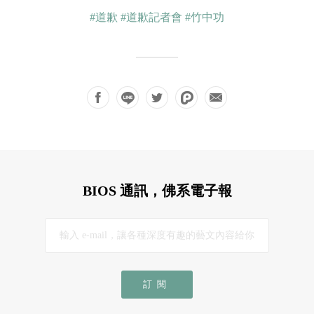
#道歉
#道歉記者會
#竹中功
BIOS 通訊，佛系電子報
訂閱