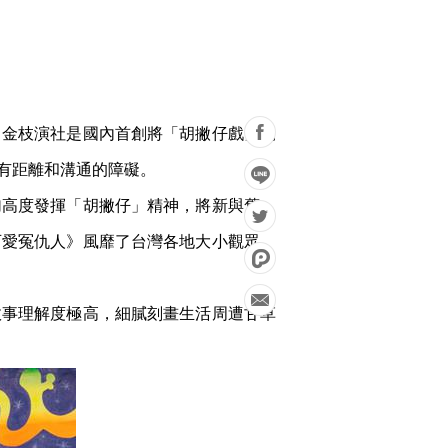
。金枝演社是國內首創將「胡撇仔戲」獨
有距離和溝通的障礙。
更加高度發揮「胡撇仔」精神，將新與舊、
可愛冤仇人》風靡了台灣各地大小觀眾，
故事理解度極高，細膩刻畫生活周遭甘草