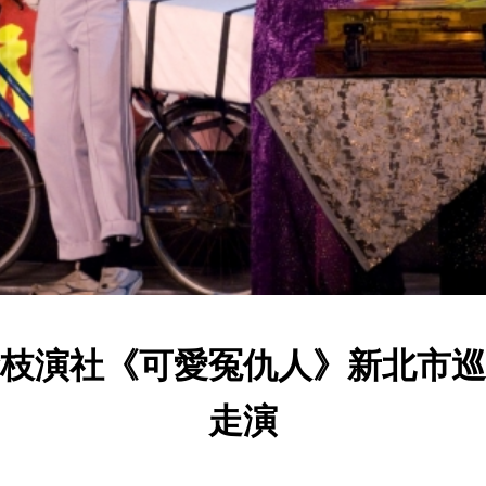
枝演社《可愛冤仇人》新北市巡
走演