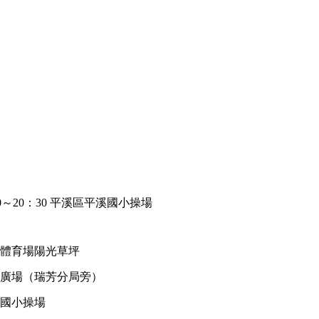
：00～20：30 平溪區平溪國小操場
區新莊體育場陽光草坪
區市民廣場（瑞芳分局旁）
雙溪國小操場