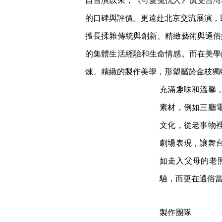
自首演以來，《可愛冤仇人》廣受台灣
的口碑與評價。更遠赴北京交流展演，
擅長揉雜傳統與創新、精緻藝術與通俗
的集體生活經驗和生命情感。而在美學
煉、精緻的製作美學，形塑屬於金枝獨
充滿趣味和溫馨
素材，例如三廳
文化，從老事物
劇場表現，讓舞
如走入父母的老
驗，而更在通俗
製作團隊