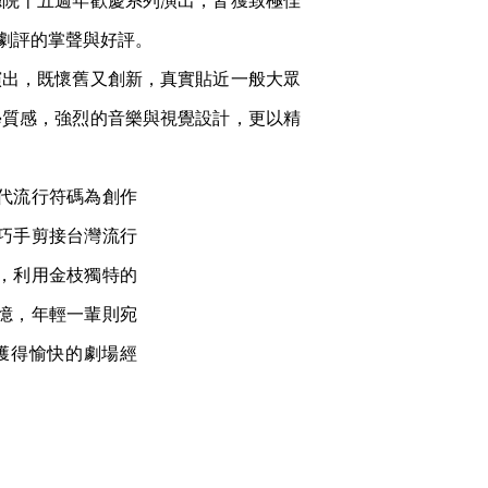
廳院十五週年歡慶系列演出，皆獲致極佳
劇評的掌聲與好評。
演出，既懷舊又創新，真實貼近一般大眾
學質感，強烈的音樂與視覺設計，更以精
代流行符碼為創作
巧手剪接台灣流行
，利用金枝獨特的
憶，年輕一輩則宛
獲得愉快的劇場經