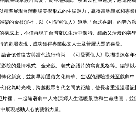
各階層觀眾族群喜愛，於各地鄉鎮、校園及社區巡演；應邀兩
以精準展現台灣劇場美學形式的生猛魅力，贏得當地觀眾和專業
娛樂的金枝演社，以《可愛冤仇人》道地「台式喜劇」的奔放
的構成上，不僅再現了台灣常民生活中獨特、細緻又活潑的美
特的劇場表現，成功獲得專業藝文人士及普羅大眾的喜愛。
，融合懷舊復古與當代流行時尚，《可愛冤仇人》取擷提煉各年
電影院的愛情模式、金光戲、老式台語片的寫實風格等。編導以
裡轉化新意，並將早期通俗文化精華、生活的經驗提煉至戲劇中
台幻化為時光機，跨越觀眾各代之間的距離，使長者重溫溫暖記
照片裡，一起隨著劇中人物演繹人生溫暖景致和生命悲喜，並
當中展現感動人心的藝術力量。