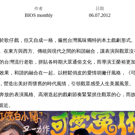
作者
日期
BIOS monthly
06.07.2012
於歌仔戲，但又自成一格，儼然台灣風味獨特的本土戲劇形式
。在東方與西方、傳統與現代之間的和諧融合，讓表演與觀眾沒
0 年代的台灣流行老歌，拼貼各時期大眾通俗文化，而導演王榮裕
效果，和諧的融合在一起。以輕鬆俏皮的愛情胡撇仔風格，《
，營造出美好而懷舊的時代風情，引領觀眾感受人生美麗風景。
奔放的表演風格、高潮迭起的戲劇節奏緊緊抓住觀眾的心，而
親近。