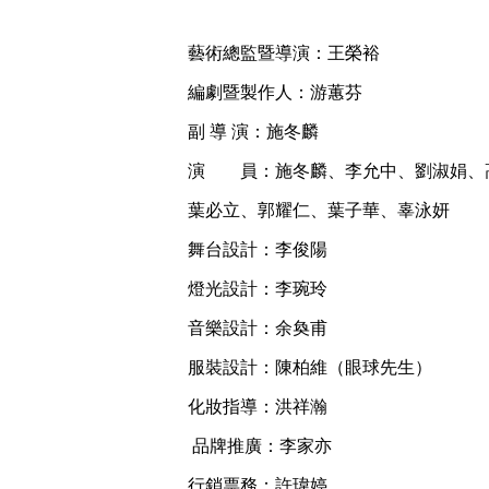
藝術總監暨導演：王榮裕
編劇暨製作人：游蕙芬
副 導 演：施冬麟
演 員：施冬麟、李允中、劉淑娟、
葉必立、郭耀仁、葉子華、辜泳妍
舞台設計：李俊陽
燈光設計：李琬玲
音樂設計：余奐甫
服裝設計：陳柏維（眼球先生）
化妝指導：洪祥瀚
品牌推廣：李家亦
行銷票務：許瑋婷