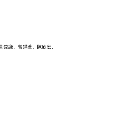
高銘謙、曾鏵萱、陳欣宏、