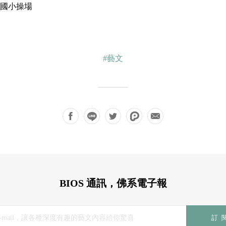
石碇國小操場
#藝文
BIOS 通訊，佛系電子報
訂