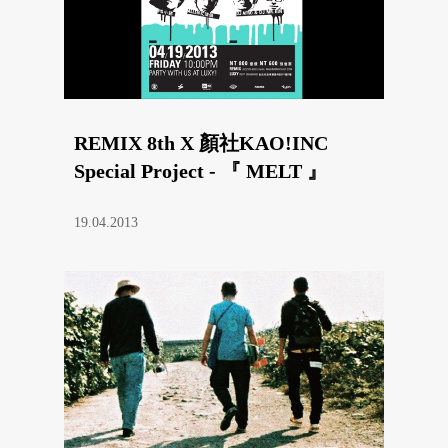
REMIX 8th X 顏社KAO!INC
Special Project - 『 MELT 』
19.04.2013