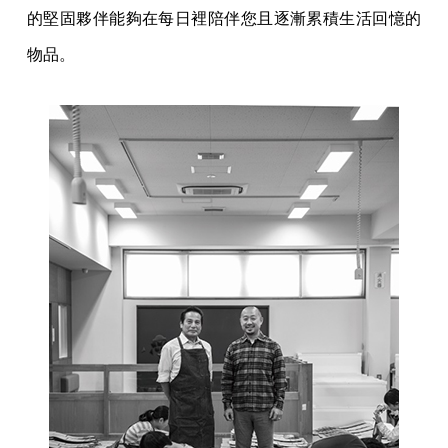
的堅固夥伴能夠在每日裡陪伴您且逐漸累積生活回憶的
物品。