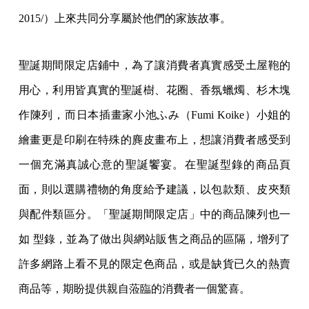
2015/）上來共同分享屬於他們的家族故事。
聖誕期間限定店鋪中，為了讓消費者真實感受土屋鞄的
用心，利用皆真實的聖誕樹、花圈、香氛蠟燭、杉木塊
作陳列，而日本插畫家小池ふみ（Fumi Koike）小姐的
繪畫更是印刷在特殊的麂皮畫布上，想讓消費者感受到
一個充滿真誠心意的聖誕饗宴。在聖誕型錄的商品頁
面，則以選購禮物的角度給予建議，以包款類、皮夾類
與配件類區分。「聖誕期間限定店」中的商品陳列也一
如 型錄，並為了做出與網站販售之商品的區隔，增列了
許多網路上看不見的限定色商品，或是缺貨已久的熱賣
商品等，期盼提供親自蒞臨的消費者一個驚喜。