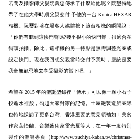
若問及攝影師父親阮義忠傳承了什麼給他呢？阮璽特地
帶了在他大學時期父親交付 予他的一台 Konica HEXAR
相機。阮璽對著在場客人媒體按下這台相機的瞬間說：
「你們有聽到這快門聲嗎?幾乎很小的快門聲，很適合在
街頭拍攝。除此，這相機的另一特點是無需調整光圈或
設定快門。現在我回想父親當時交付予我時，應該是要
我毫無顧忌地去享受攝影的當下吧。」
希望在 2015 年的聖誕型錄裡「傳承」可以像一顆小石子
投進水裡般，勾起大家對家的記憶。土屋鞄製造所團隊
也特地採訪了更多台灣、香港重要的意見領袖如：美食
作家葉怡蘭、音樂藝術家雷光夏等人，在一年一度特別
製作的聖誕專頁（http://www.tsuchiya-kaban.tw/christmas-