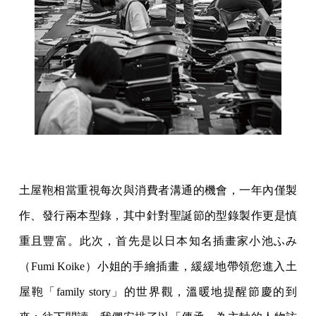
土屋鞄相當重視每次與消費者溝通的機會，一年內僅製
作、發行兩本型錄，其中針對聖誕節的型錄製作更是慎
重且豐富。此次，首先是以日本知名插畫家小池ふみ
（Fumi Koike）小姐的手繪插畫，緩緩地帶領您進入土
屋鞄「family story」的世界觀，溫暖地提醒節慶的到