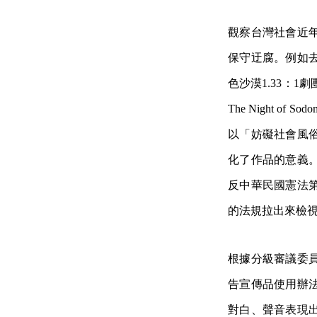
觀察台灣社會近
保守迂腐。例如
色沙漠1.33：1
The Night
以「妨礙社會風
化了作品的意義
反中華民國憲法
的法規拉出來檢
根據分級審議委
告宣傳品使用辦
對白、聲音表現