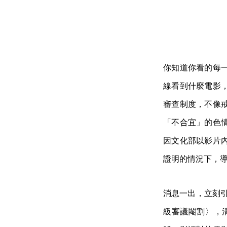
你知道你看的每
線看到什麼電影
審查制度，不像
「不合宜」的色
因文化部以影片內
證明的情況下，
消息一出，立刻
級審議閹割〉，