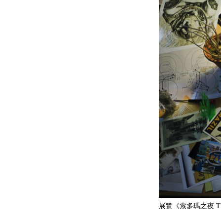
展覽《索多瑪之夜 The