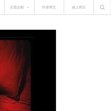
主題企劃
作者專文
線上商店