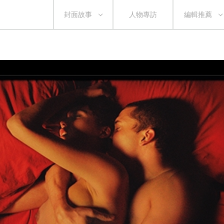
封面故事
人物專訪
編輯推薦