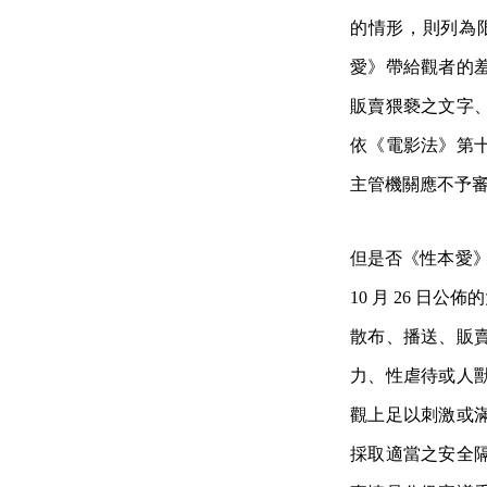
的情形，則列為
愛》帶給觀者的羞
販賣猥褻之文字
依《電影法》第
主管機關應不予
但是否《性本愛》真
10 月 26 日
散布、播送、販
力、性虐待或人
觀上足以刺激或
採取適當之安全