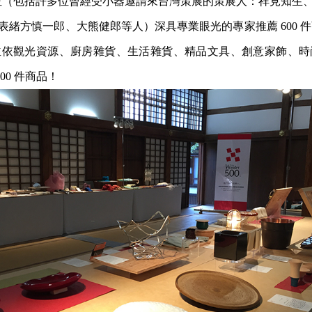
表性 30 位（包括許多位曾經受小器邀請來台灣策展的策展人：祥見知生
緒方慎一郎、大熊健郎等人）深具專業眼光的專家推薦 600 件商
依觀光資源、廚房雜貨、生活雜貨、精品文具、創意家飾、時尚
00 件商品！