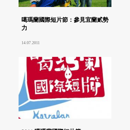
噶瑪蘭國際短片節：參見宜蘭貳勢
力
14.07.2011