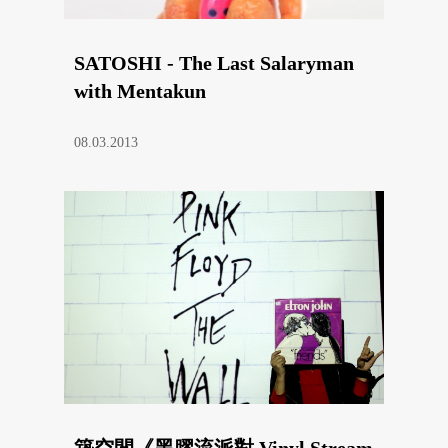
SATOSHI - The Last Salaryman
with Mentakun
08.03.2013
築空間《黑膠流派對 Vinyl Stream