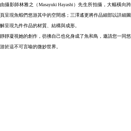
由攝影師林雅之（Masayuki Hayashi）先生所拍攝，大幅橫向跨
頁呈現魚蝦們悠游其中的空間感；三澤遙更將作品細部以詳細圖
解呈現九件作品的材質、結構與成形。
靜靜凝視她的創作，彷彿自己也化身成了魚和鳥，邀請您一同悠
游於這不可言喻的微妙世界。