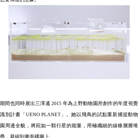
期間也同時展出三澤遙 2015 年為上野動物園所創作的年度視覺
識別計畫「UENO PLANET」。她以飛鳥的試點重新捕捉動物
園周邊全貌，將宛如一顆行星的能量，用極纖細的線條層層堆
疊，凝縮到畫面構圖上。