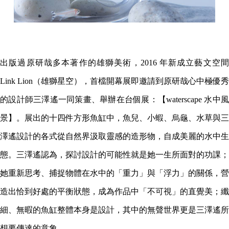
出版過原研哉多本著作的雄獅美術，2016 年新成立藝文空間
Link Lion（雄獅星空），首檔開幕展即邀請到原研哉心中極優秀
的設計師三澤遙一同策畫、舉辦在台個展：【waterscape 水中風
景】。展出的十四件方形魚缸中，魚兒、小蝦、烏龜、水草與三
澤遙設計的各式從自然界汲取靈感的造形物，自成美麗的水中生
態。三澤遙認為，探討設計的可能性就是她一生所面對的功課；
她重新思考、捕捉物體在水中的「重力」與「浮力」的關係，營
造出恰到好處的平衡狀態，成為作品中「不可視」的直覺美；纖
細、無暇的魚缸整體本身是設計，其中的無聲世界更是三澤遙所
想要傳達的意象。