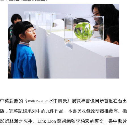
中英對照的《waterscape 水中風景》展覽專書也同步首度在台出
版，完整記錄系列中的九件作品。本書另收錄原研哉推薦序、攝
影師林雅之先生、Link Lion 藝術總監李柏宏的專文；書中照片