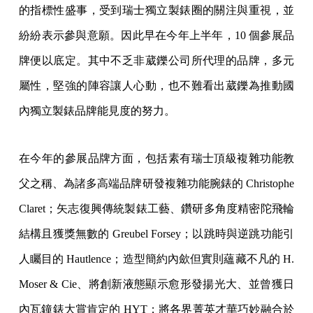
的指標性盛事，受到瑞士獨立製錶圈的關注與重視，並
紛紛表示參與意願。因此早在今年上半年，10 個參展品
牌便以底定。其中不乏非葳鑠公司所代理的品牌，多元
屬性，堅強的陣容讓人心動，也不難看出葳鑠為推動國
內獨立製錶品牌能見度的努力。
在今年的參展品牌方面，包括素有瑞士頂級複雜功能教
父之稱、為諸多高端品牌研發複雜功能腕錶的 Christophe
Claret；矢志復興傳統製錶工藝、鑽研多角度精密陀飛輪
結構且獲獎無數的 Greubel Forsey；以跳時與逆跳功能引
人矚目的 Hautlence；造型簡約內歛但實則蘊藏不凡的 H.
Moser & Cie、將創新液態顯示愈形發揚光大、並曾獲日
內瓦鐘錶大賞肯定的 HYT；將各界菁英才華巧妙融合於