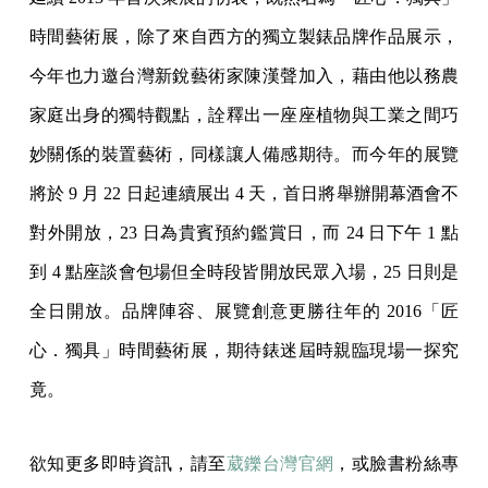
時間藝術展，除了來自西方的獨立製錶品牌作品展示，
今年也力邀台灣新銳藝術家陳漢聲加入，藉由他以務農
家庭出身的獨特觀點，詮釋出一座座植物與工業之間巧
妙關係的裝置藝術，同樣讓人備感期待。而今年的展覽
將於 9 月 22 日起連續展出 4 天，首日將舉辦開幕酒會不
對外開放，23 日為貴賓預約鑑賞日，而 24 日下午 1 點
到 4 點座談會包場但全時段皆開放民眾入場，25 日則是
全日開放。品牌陣容、展覽創意更勝往年的 2016「匠
心．獨具」時間藝術展，期待錶迷屆時親臨現場一探究
竟。
欲知更多即時資訊，請至
葳鑠台灣官網
，或臉書粉絲專