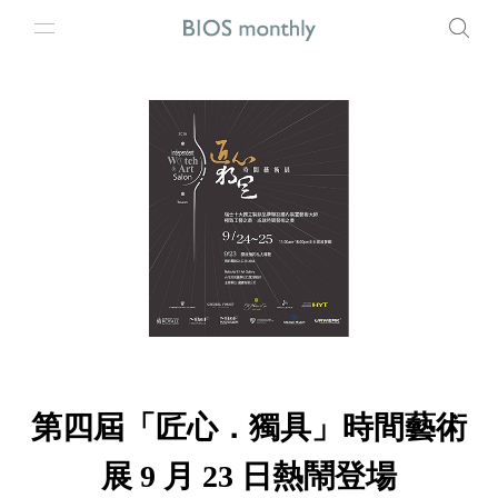
第四屆「匠心．獨具」時間藝術
展 9 月 23 日熱鬧登場