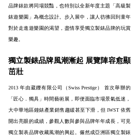
品牌錶款將同場競豔，也特別以全新年度主題「高級製
錶遊樂園」為概念設計。步入展中，讓人彷彿回到童年
對於走進遊樂園的渴望，盡情享受獨立製錶品牌的玩賞
樂趣。
獨立製錶品牌風潮漸起 展覽陣容愈顯
茁壯
2013 年由葳鑠有限公司（Swiss Prestige） 首次舉辦的
「匠心．獨具」時間藝術展，即便面臨市場景氣低迷，
大中華地區鐘錶產業銷售趨緩甚至下滑，但 IWST 依舊
開出亮眼的成績，參觀人數與參與品牌年年成長，可見
獨立製表品牌收藏風潮的興起。儼然成亞洲區獨立製錶