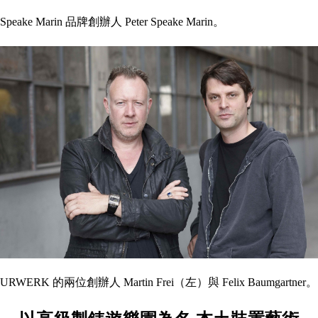
Speake Marin 品牌創辦人 Peter Speake Marin。
URWERK 的兩位創辦人 Martin Frei（左）與 Felix Baumgartner。