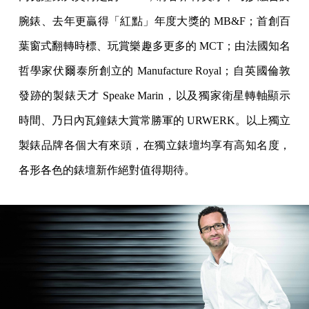
腕錶、去年更贏得「紅點」年度大獎的 MB&F；首創百
葉窗式翻轉時標、玩賞樂趣多更多的 MCT；由法國知名
哲學家伏爾泰所創立的 Manufacture Royal；自英國倫敦
發跡的製錶天才 Speake Marin，以及獨家衛星轉軸顯示
時間、乃日內瓦鐘錶大賞常勝軍的 URWERK。以上獨立
製錶品牌各個大有來頭，在獨立錶壇均享有高知名度，
各形各色的錶壇新作絕對值得期待。