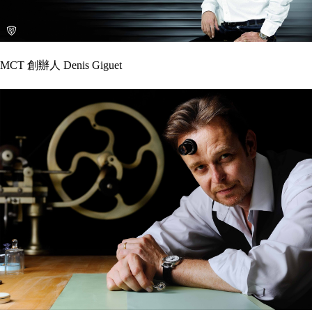
MCT 創辦人 Denis Giguet