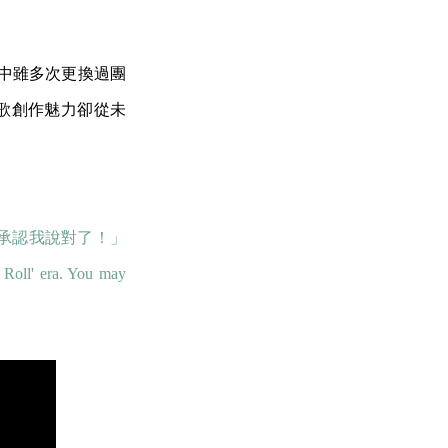
 在過程中雖多次更換過團
情歌創作魅力卻從未
須承認我說對了！」
 Roll' era. You may