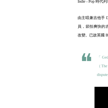
Indie - Po
由主唱兼吉他手 Dav
員，節拍爽快的吉他
改變。已故英國 BBC
「 G
（The b
dispute