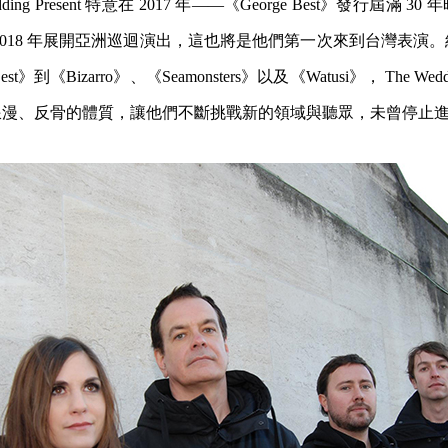
ding Present 特意在 2017 年——《George Best》發行屆滿
2018 年展開亞洲巡迴演出，這也將是他們第一次來到台灣表演
st》到《Bizarro》、《Seamonsters》以及《Watusi》， The Weddi
浪漫、反骨的體質，讓他們不斷挑戰新的領域與聽眾，未曾停止