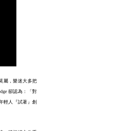
st》莫屬，樂迷大多把
ge 卻認為：「對
群年輕人『試著』創