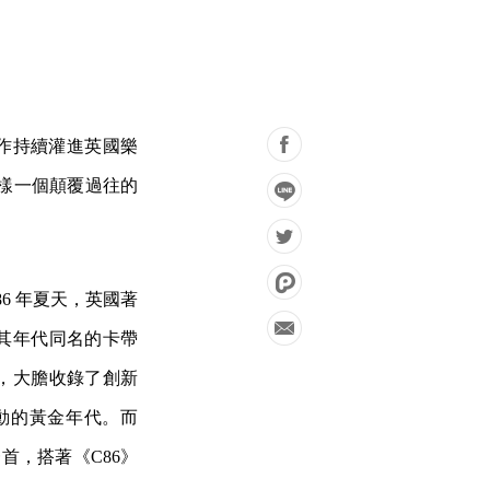
性創作持續灌進英國樂
是在這樣一個顛覆過往的
986 年夏天，英國著
卷與其年代同名的卡帶
獨立音樂，大膽收錄了創新
動的黃金年代。而
面最後一首，搭著《C86》