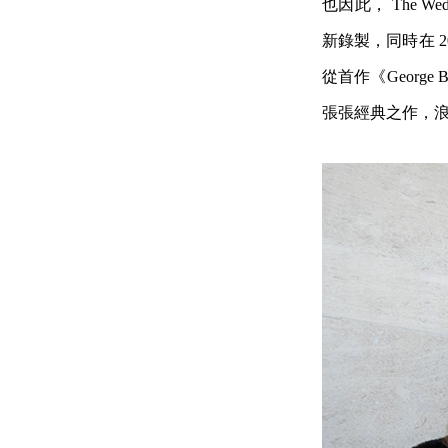
也因此， The Wed
新錄製，同時在 
從首作《George Be
張張經典之作，