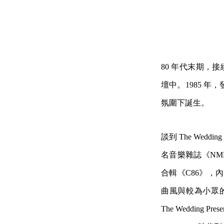
80 年代末期，接
壇中。1985 年，
氛圍下誕生。
談到 The Wed
名音樂雜誌《NME
合輯《C86》，內容囊
曲風與較為小眾
The Wedding 