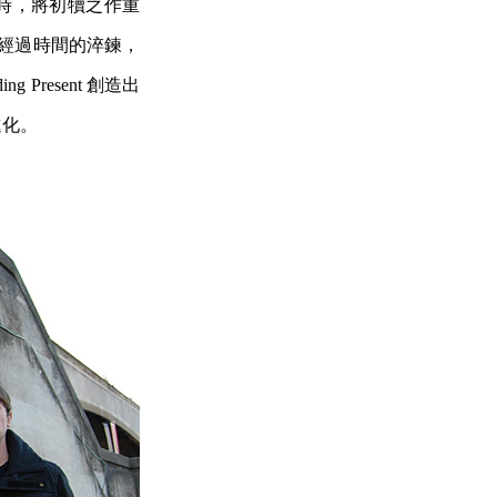
 30 年時，將初犢之作重
。經過時間的淬鍊，
ng Present 創造出
進化。