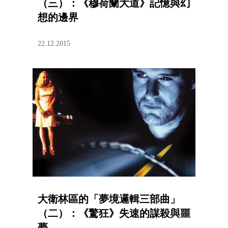
（三）：《穆荷蘭大道》記憶與幻
想的邊界
22.12.2015
大衛林區的「夢境邏輯三部曲」
（二）：《驚狂》失速的謀殺與噩
夢