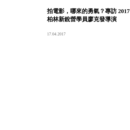
拍電影，哪來的勇氣？專訪 2017
柏林新銳營學員廖克發導演
17.04.2017