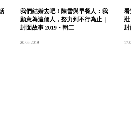
話
我們結婚去吧！陳雪與早餐人：我
看
願意為這個人，努力到不行為止｜
壯
封面故事 2019・輯二
封
20.05.2019
17.