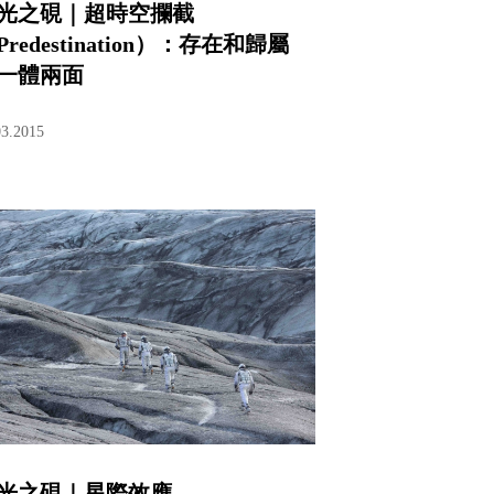
光之硯｜超時空攔截
Predestination）：存在和歸屬
一體兩面
03.2015
光之硯｜星際效應