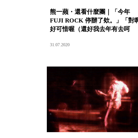
熊一蘋・還看什麼團｜「今年
FUJI ROCK 停辦了欸。」「對
好可惜喔（還好我去年有去呵
呵）。」
31.07.2020