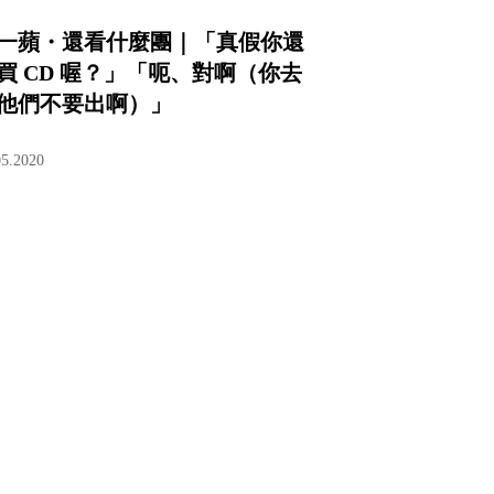
一蘋・還看什麼團｜「真假你還
買 CD 喔？」「呃、對啊（你去
他們不要出啊）」
05.2020