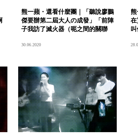
熊一蘋・還看什麼團｜「聽說廖鵬
熊
啊
傑要辦第二屆大人の成發」「前陣
在
子我訪了滅火器（呃之間的關聯
叫
是）」
30.06.2020
28.