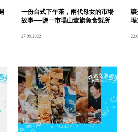
開
一份台式下午茶，兩代母女的市場
讓
故事──鹽一市場山壹旗魚食製所
埕
27.09.2022
22.
品牌合作