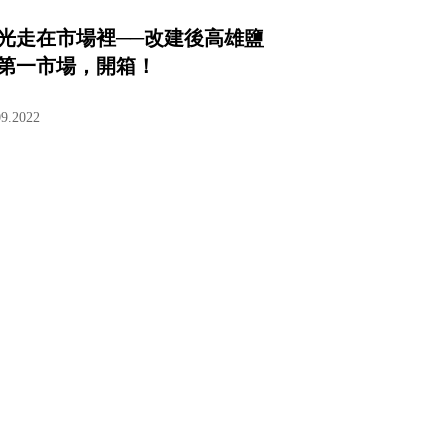
光走在市場裡──改建後高雄鹽
第一市場，開箱！
09.2022