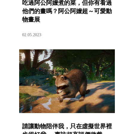
吃過阿公阿嬤煮的菜，但你有看過
他們的畫嗎？阿公阿嬤超～可愛動
物畫展
02.05.2023
請讓動物陪伴我，只在虛擬世界裡