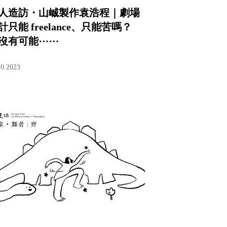
人造訪・山峸製作袁浩程｜劇場
計只能 freelance、只能苦嗎？
沒有可能⋯⋯
10.2023