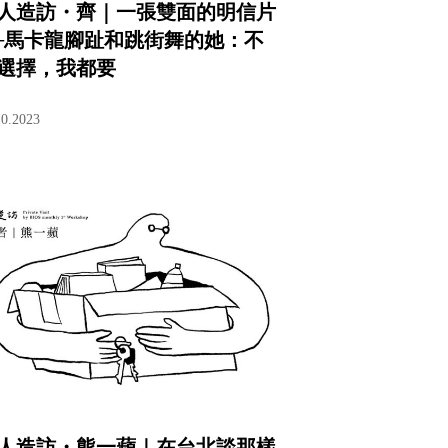
人造訪・齊｜一張雙面的明信片
─馬卡龍腳趾和跳街舞的她：不
選擇，我都要
10.2023
人造訪・熊一蘋｜在台北談那樣