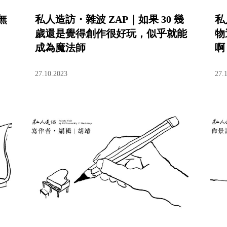
無
私人造訪・雜波 ZAP｜如果 30 幾
私
歲還是覺得創作很好玩，似乎就能
物
成為魔法師
啊
27.10.2023
27.