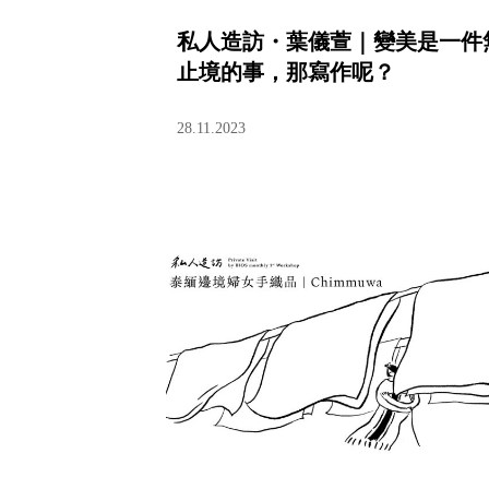
私人造訪・葉儀萱｜變美是一件
止境的事，那寫作呢？
28.11.2023