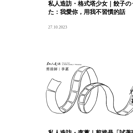
私人造訪・格式塔少女｜餃子の
た：我愛你，用我不習慣的話
27.10.2023
私人造訪・李蕙｜剪接是「試著