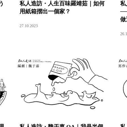
う
私人造訪・人生百味羅靖茹｜如何
私
用紙箱摺出一個家？
─
做
27.10.2023
26.
理
私人造訪・魏于嘉 OA｜我是半個
私