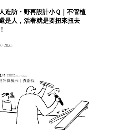
人造訪・野再設計小Ｑ｜不管植
還是人，活著就是要扭來扭去
！
10.2023