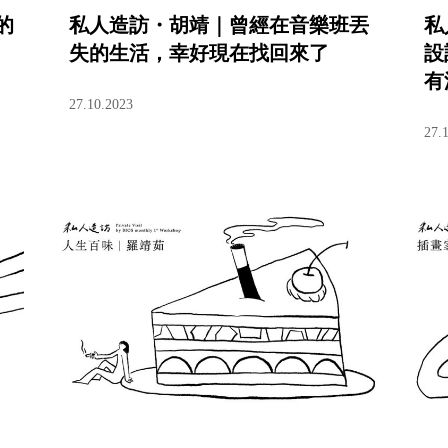
的
私人造訪・胡靖｜曾經在音樂班丟
私
失的生活，幸好現在找回來了
設
有
27.10.2023
27.