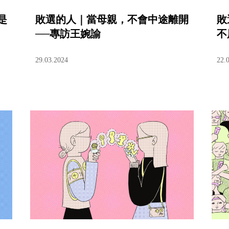
是
敗選的人｜當母親，不會中途離開
敗
──專訪王婉諭
不
29.03.2024
22.