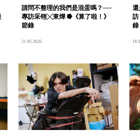
請問不整理的我們是混蛋嗎？──
還
根
專訪采翎╳東燁 ⭓《算了啦！》
訪
節錄
錄
21.05.2026
18.