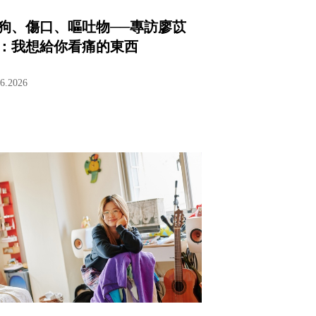
狗、傷口、嘔吐物──專訪廖苡
：我想給你看痛的東西
06.2026