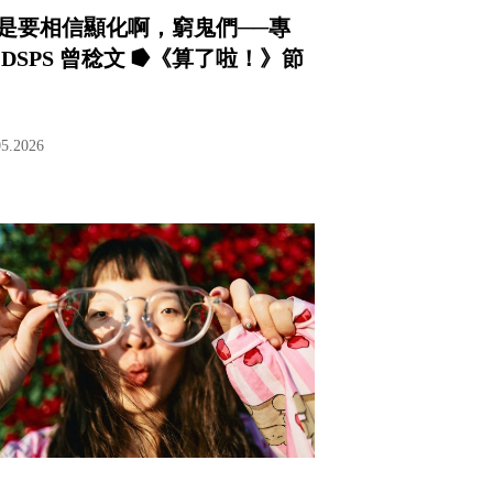
是要相信顯化啊，窮鬼們──專
 DSPS 曾稔文 ⭓《算了啦！》節
05.2026