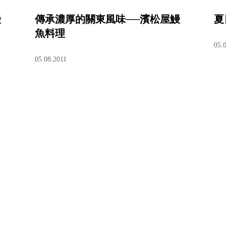
鰻
傳承濃厚的關東風味──濱松屋鰻
夏
魚料理
05.
05.08.2011