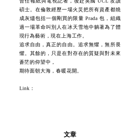
曾任報紙與電視記者，後赴英國 UCL 攻讀
碩士。在倫敦經歷一場火災把所有資產都燒
成灰燼包括一個剛買的限量 Prada 包，組織
過一場革命叫別人在冰天雪地中躺著為了體
現行為藝術，現在上海工作。
追求自由，真正的自由。追求無懼，無所畏
懼。其餘的，只是在對存在的質疑與對未來
蒼茫的仰望中，
期待面朝大海，春暖花開。
Link：
文章