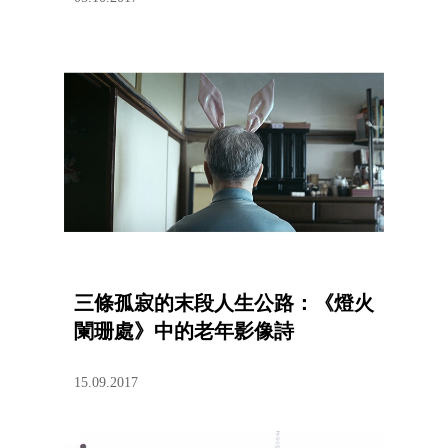
三條孤寂的末段人生公路：《燈火
闌珊處》中的老年影像詩
15.09.2017