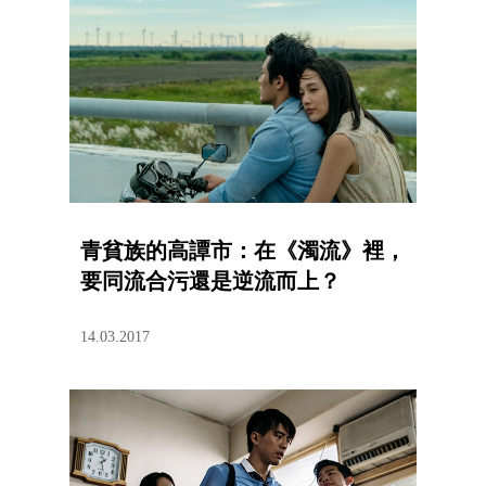
青貧族的高譚市：在《濁流》裡，
要同流合污還是逆流而上？
14.03.2017