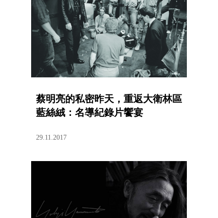
蔡明亮的私密昨天，重返大衛林區
藍絲絨：名導紀錄片饗宴
29.11.2017