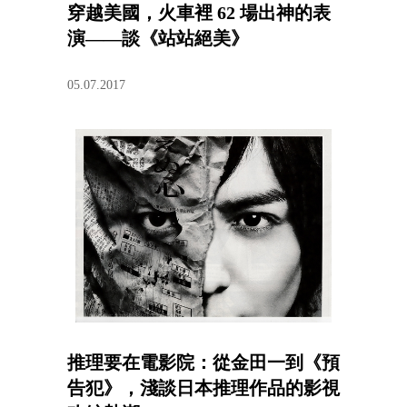
穿越美國，火車裡 62 場出神的表
演——談《站站絕美》
05.07.2017
推理要在電影院：從金田一到《預
告犯》，淺談日本推理作品的影視