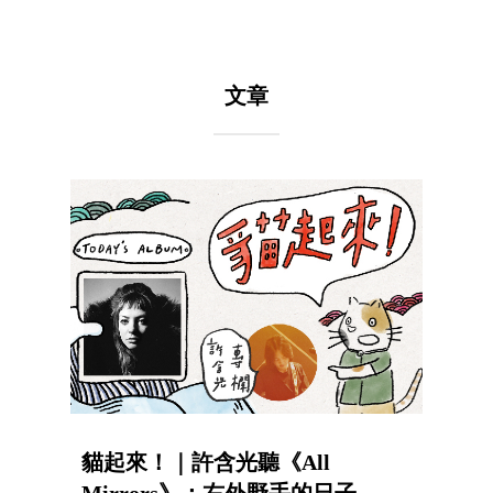
文章
貓起來！｜許含光聽《All