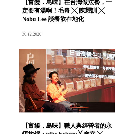
【富饒．島味】在台灣做法餐，一
定要有湯啊！毛奇 ╳ 陳耀訓 ╳
Nobu Lee 談餐飲在地化
30.12.2020
【富饒．島味】職人與經營者的永