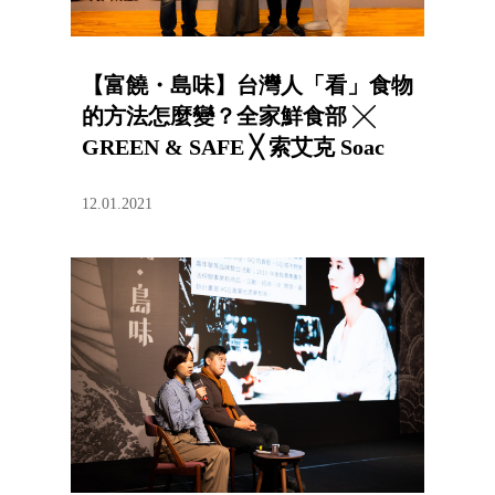
【富饒・島味】台灣人「看」食物
的方法怎麼變？全家鮮食部 ╳
GREEN & SAFE ╳ 索艾克 Soac
12.01.2021