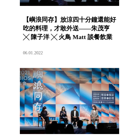
【嶼浪同存】放涼四十分鐘還能好
吃的料理，才敢外送——朱茂亨
╳ 陳子洋 ╳ 火鳥 Matt 談餐飲業
新想像
06.01.2022