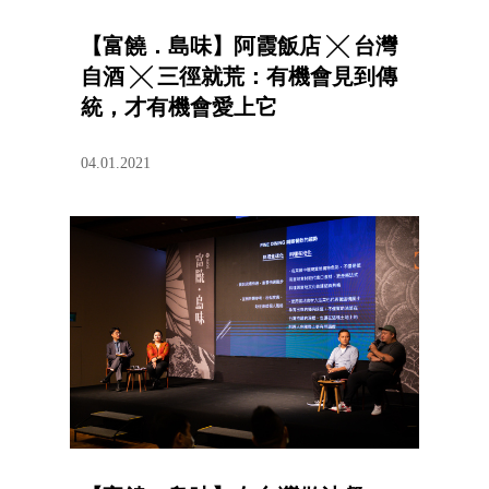
【富饒．島味】阿霞飯店 ╳ 台灣
自酒 ╳ 三徑就荒：有機會見到傳
統，才有機會愛上它
04.01.2021