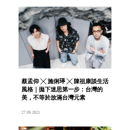
蔡孟仰 ╳ 施俐𤧟 ╳ 陳祖康談生活
風格｜拋下迷思第一步：台灣的
美，不等於放滿台灣元素
27.09.2021