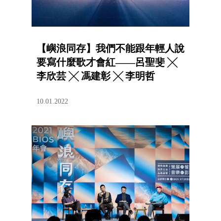
【嶼浪同存】我們不能跟年輕人說
要寫什麼歌才會紅——呂聖斐 ╳
李欣芸 ╳ 馮建彰 ╳ 李明哲
10.01.2022