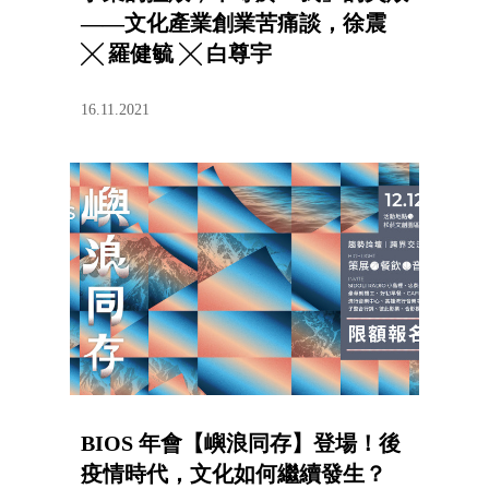
——文化產業創業苦痛談，徐震
╳ 羅健毓 ╳ 白尊宇
16.11.2021
BIOS 年會【嶼浪同存】登場！後
疫情時代，文化如何繼續發生？