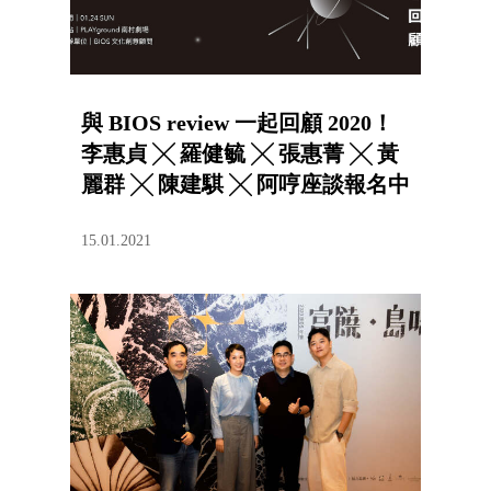
與 BIOS review 一起回顧 2020！
李惠貞 ╳ 羅健毓 ╳ 張惠菁 ╳ 黃
麗群 ╳ 陳建騏 ╳ 阿哼座談報名中
15.01.2021