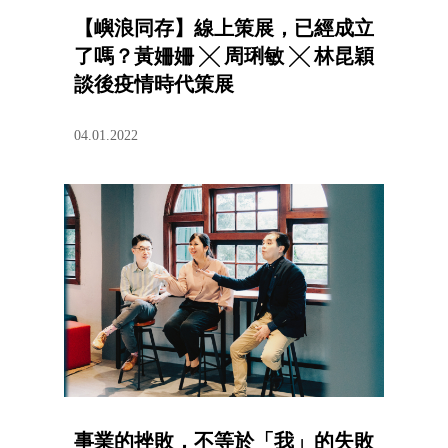
【嶼浪同存】線上策展，已經成立
了嗎？黃姍姍 ╳ 周琍敏 ╳ 林昆穎
談後疫情時代策展
04.01.2022
事業的挫敗，不等於「我」的失敗