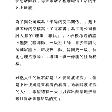
夢想著辭職，每天帶著各種辭職信生活的平
凡上班族。
為了與公司成為「平等的交易關係」，趁上
班零碎的空檔寫下了這本書；為了向公司裡
討人厭的J理事「報仇」，下班後考過的證
照無數（咖啡師、一級社工師、青少年諮商
師國家證照、環境技工師、韓國史一級、藝
術心理治療等），堪稱下班一條龍的社畜榜
樣。
雖然人生的座右銘是「不要隨波逐流」，但
是下班後總是東看看西看看，過著隨波逐流
的人生。希望總有一天可以寫出熱拿鐵般溫
暖且冒著氤氳熱氣的文字