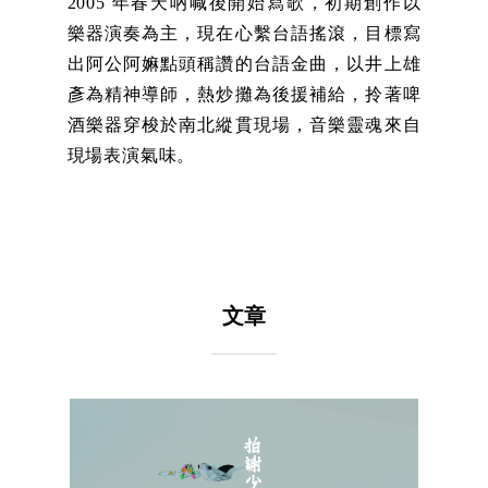
2005 年春天吶喊後開始寫歌，初期創作以
樂器演奏為主，現在心繫台語搖滾，目標寫
出阿公阿嫲點頭稱讚的台語金曲，以井上雄
彥為精神導師，熱炒攤為後援補給，拎著啤
酒樂器穿梭於南北縱貫現場，音樂靈魂來自
現場表演氣味。
文章