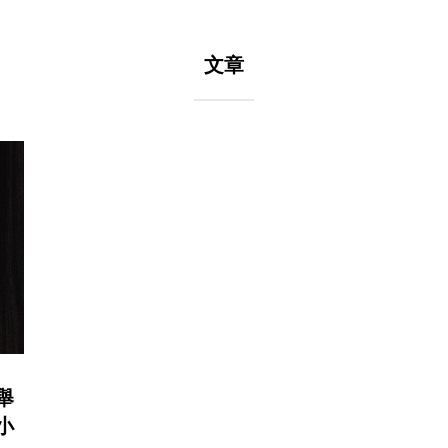
文章
舉
小