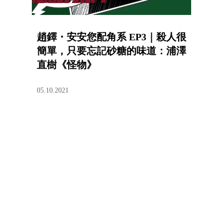
趙鐸・安安您配角系 EP3｜殺人很
簡單，只要忘記砂糖的味道：浦澤
直樹《怪物》
05.10.2021