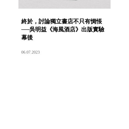
終於，討論獨立書店不只有惆悵
──吳明益《海風酒店》出版實驗
幕後
06.07.2023